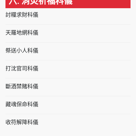
六. 消災祈福科儀
討糧求財科儀
天羅地網科儀
祭送小人科儀
打沈官司科儀
斷酒禁賭科儀
藏魂保命科儀
收符解降科儀