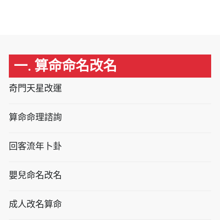
一. 算命命名改名
奇門天星改運
算命命理諮詢
回客流年卜卦
嬰兒命名改名
成人改名算命