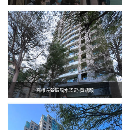
高雄左營區風水鑑定-黃鼎頤