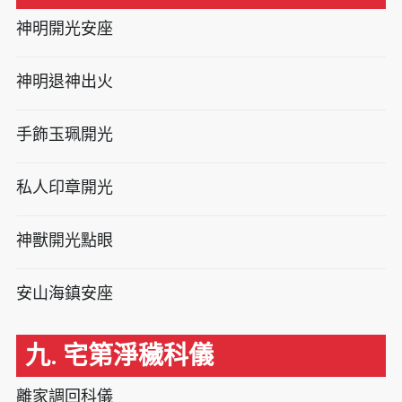
神明開光安座
神明退神出火
手飾玉珮開光
私人印章開光
神獸開光點眼
安山海鎮安座
九. 宅第淨穢科儀
離家調回科儀