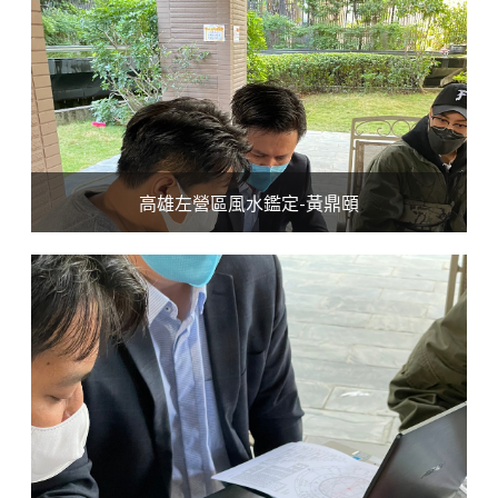
高雄左營區風水鑑定-黃鼎頤