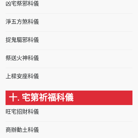
凶宅祭邪科儀
淨五方煞科儀
捉鬼驅邪科儀
祭送火神科儀
上樑安座科儀
十. 宅第祈福科儀
旺宅招財科儀
商辦動土科儀