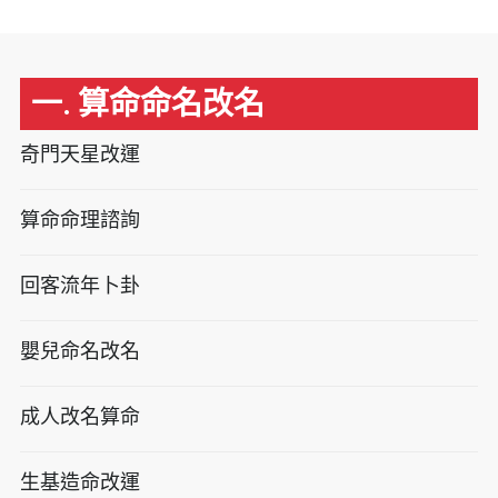
一. 算命命名改名
奇門天星改運
算命命理諮詢
回客流年卜卦
嬰兒命名改名
成人改名算命
生基造命改運