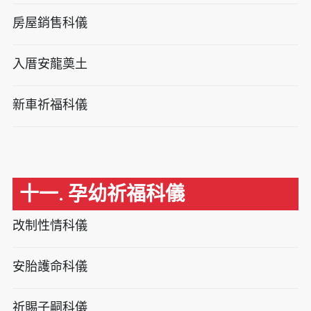
房屋銷售科儀
入厝安龍奠土
新車祈福科儀
十一. 孕幼祈福科儀
改制性情科儀
安胎護命科儀
祈賜子嗣科儀