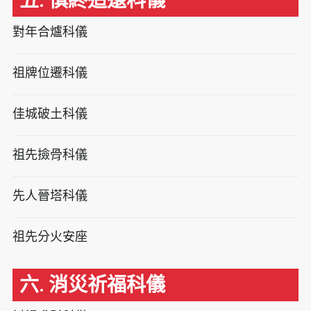
五. 慎終追遠科儀
對年合爐科儀
祖牌位遷科儀
佳城破土科儀
祖先撿骨科儀
先人晉塔科儀
祖先分火安座
六. 消災祈福科儀