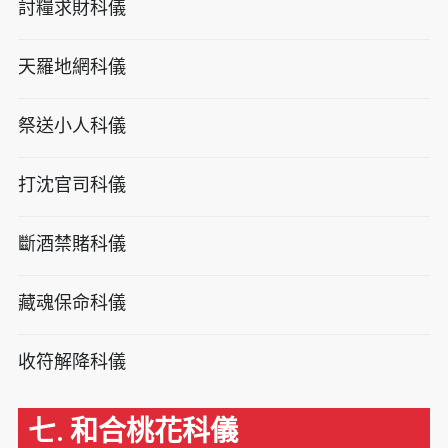
討糧求財科儀
天羅地網科儀
祭送小人科儀
打沈官司科儀
斷酒禁賭科儀
藏魂保命科儀
收符解降科儀
七. 和合桃花科儀