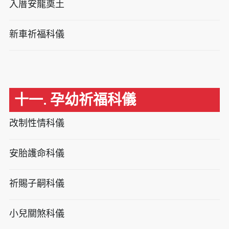
入厝安龍奠土
新車祈福科儀
十一. 孕幼祈福科儀
改制性情科儀
安胎護命科儀
祈賜子嗣科儀
小兒關煞科儀