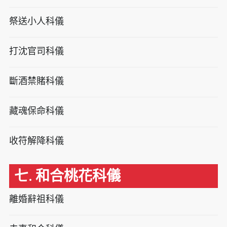
祭送小人科儀
打沈官司科儀
斷酒禁賭科儀
藏魂保命科儀
收符解降科儀
七. 和合桃花科儀
離婚辭祖科儀