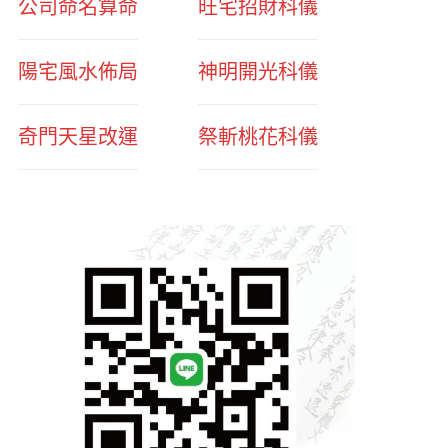
公司命名算命
旺宅招財科儀
陽宅風水佈局
神明開光科儀
奇門天星改運
祭斬桃花科儀