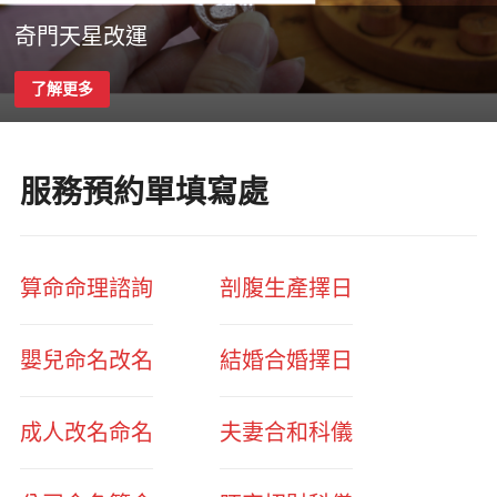
奇門天星改運
了解更多
服務預約單填寫處
算命命理諮詢
剖腹生產擇日
嬰兒命名改名
結婚合婚擇日
成人改名命名
夫妻合和科儀