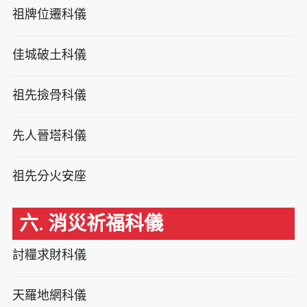
祖牌位遷科儀
佳城破土科儀
祖先撿骨科儀
先人晉塔科儀
祖先分火安座
六. 消災祈福科儀
討糧求財科儀
天羅地網科儀