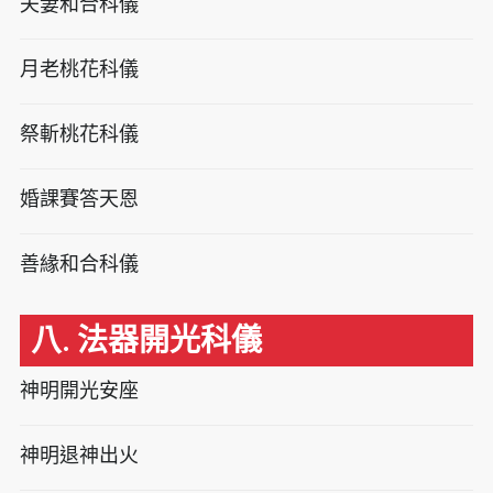
夫妻和合科儀
月老桃花科儀
祭斬桃花科儀
婚課賽答天恩
善緣和合科儀
八. 法器開光科儀
神明開光安座
神明退神出火