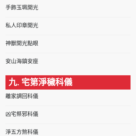
手飾玉珮開光
私人印章開光
神獸開光點眼
安山海鎮安座
九. 宅第淨穢科儀
離家調回科儀
凶宅祭邪科儀
淨五方煞科儀