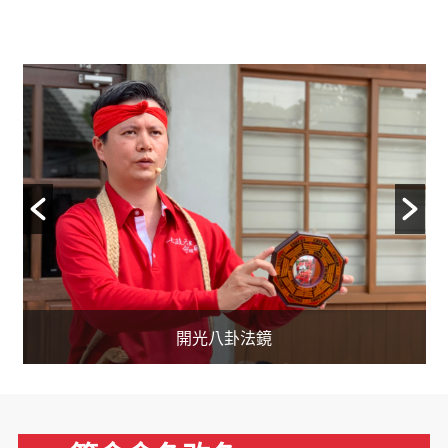
開光閭山靈符