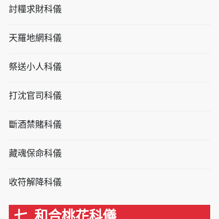
討糧求財科儀
天羅地網科儀
祭送小人科儀
打沈官司科儀
斷酒禁賭科儀
藏魂保命科儀
收符解降科儀
七. 和合桃花科儀