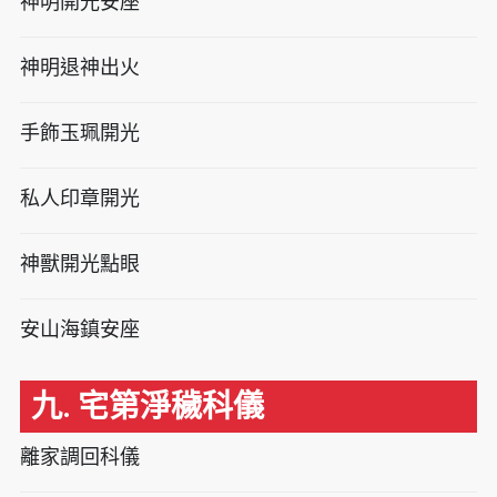
神明開光安座
神明退神出火
手飾玉珮開光
私人印章開光
神獸開光點眼
安山海鎮安座
九. 宅第淨穢科儀
離家調回科儀