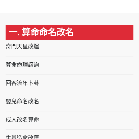
一. 算命命名改名
奇門天星改運
算命命理諮詢
回客流年卜卦
嬰兒命名改名
成人改名算命
生基造命改運