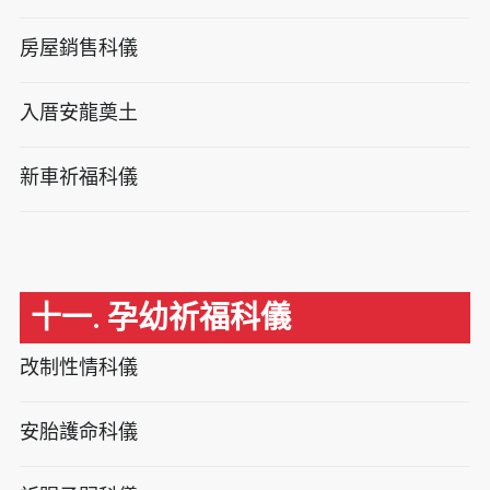
房屋銷售科儀
入厝安龍奠土
新車祈福科儀
十一. 孕幼祈福科儀
改制性情科儀
安胎護命科儀