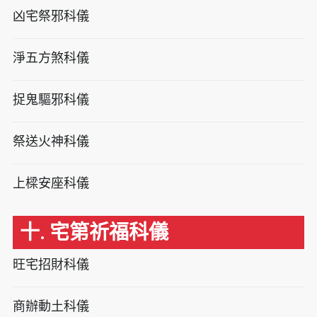
凶宅祭邪科儀
淨五方煞科儀
捉鬼驅邪科儀
祭送火神科儀
上樑安座科儀
十. 宅第祈福科儀
旺宅招財科儀
商辦動土科儀