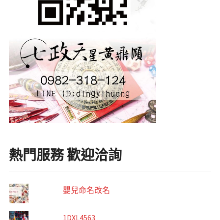
熱門服務 歡迎洽詢
嬰兒命名改名
1DXL4563