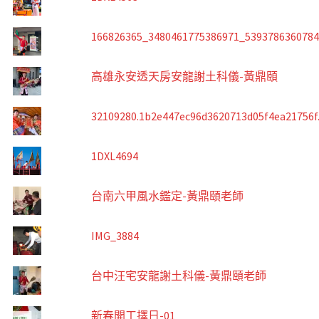
166826365_3480461775386971_539378636078
高雄永安透天房安龍謝土科儀-黃鼎頤
32109280.1b2e447ec96d3620713d05f4ea21756f
1DXL4694
台南六甲風水鑑定-黃鼎頤老師
IMG_3884
台中汪宅安龍謝土科儀-黃鼎頤老師
新春開工擇日-01