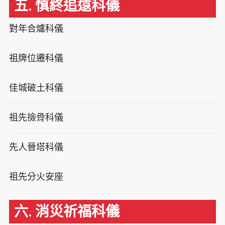
五. 慎終追遠科儀
對年合爐科儀
祖牌位遷科儀
佳城破土科儀
祖先撿骨科儀
先人晉塔科儀
祖先分火安座
六. 消災祈福科儀