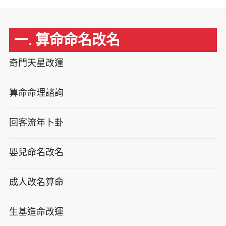
一. 算命命名改名
奇門天星改運
算命命理諮詢
回客流年卜卦
嬰兒命名改名
成人改名算命
生基造命改運