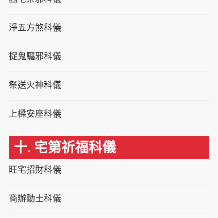
淨五方煞科儀
捉鬼驅邪科儀
祭送火神科儀
上樑安座科儀
十. 宅第祈福科儀
旺宅招財科儀
商辦動土科儀