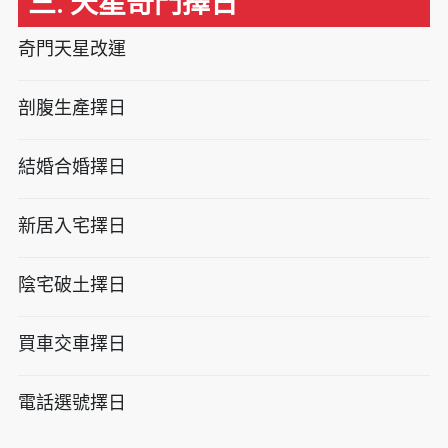
三. 天星奇門擇日
奇門天星改運
剖腹生產擇日
結婚合婚擇日
新居入宅擇日
陰宅破土擇日
買車交車擇日
電話選號擇日