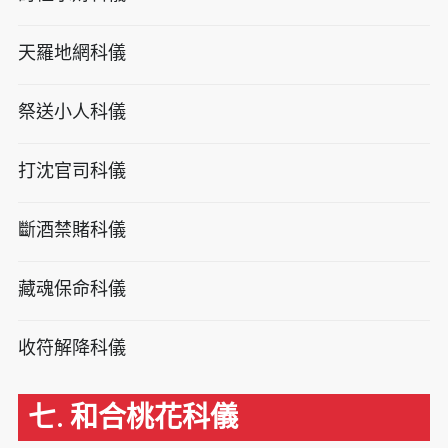
天羅地網科儀
祭送小人科儀
打沈官司科儀
斷酒禁賭科儀
藏魂保命科儀
收符解降科儀
七. 和合桃花科儀