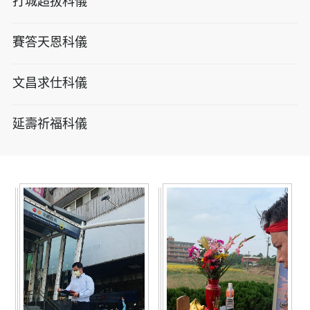
打城超拔科儀
賽答天恩科儀
文昌求仕科儀
延壽祈福科儀