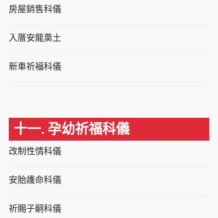
房屋銷售科儀
入厝安龍奠土
新車祈福科儀
十一. 孕幼祈福科儀
改制性情科儀
安胎護命科儀
祈賜子嗣科儀