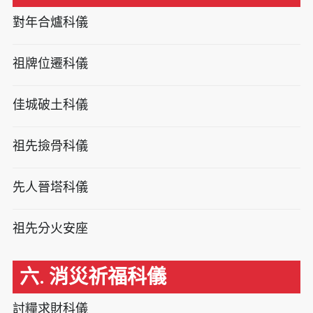
對年合爐科儀
祖牌位遷科儀
佳城破土科儀
祖先撿骨科儀
先人晉塔科儀
祖先分火安座
六. 消災祈福科儀
討糧求財科儀