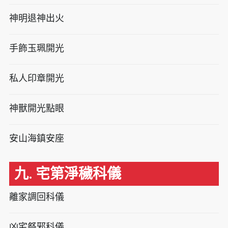
神明退神出火
手飾玉珮開光
私人印章開光
神獸開光點眼
安山海鎮安座
九. 宅第淨穢科儀
離家調回科儀
凶宅祭邪科儀