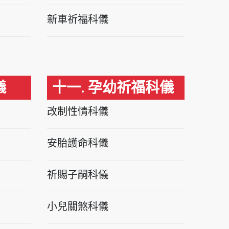
新車祈福科儀
儀
十一. 孕幼祈福科儀
改制性情科儀
安胎護命科儀
祈賜子嗣科儀
小兒關煞科儀