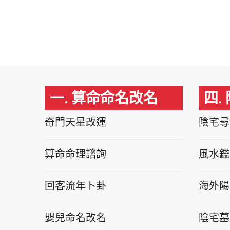
一. 算命命名改名
四.
奇門天星改運
陰宅尋
算命命理諮詢
風水鑑
回客流年卜卦
海外陽
嬰兒命名改名
陰宅墓