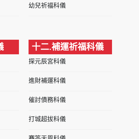
幼兒祈福科儀
儀
十二.補運祈福科儀
探元辰宮科儀
進財補運科儀
催討債務科儀
打城超拔科儀
賽答天恩科儀