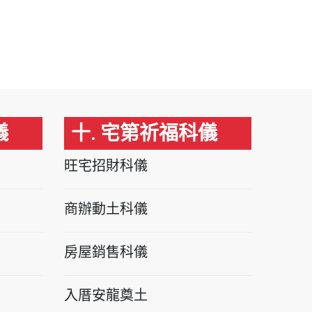
儀
十. 宅第祈福科儀
旺宅招財科儀
商辦動土科儀
房屋銷售科儀
入厝安龍奠土