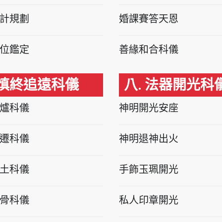
計規劃
婚課賽答天恩
位鑑定
善緣和合科儀
 慎終追遠科儀
八. 法器開光科
爐科儀
神明開光安座
遷科儀
神明退神出火
土科儀
手飾玉珮開光
骨科儀
私人印章開光