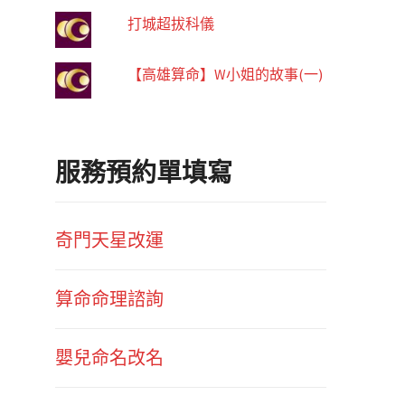
打城超拔科儀
【高雄算命】W小姐的故事(一)
服務預約單填寫
奇門天星改運
算命命理諮詢
嬰兒命名改名