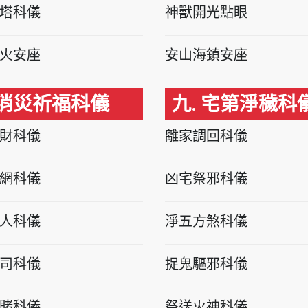
塔科儀
神獸開光點眼
火安座
安山海鎮安座
 消災祈福科儀
九. 宅第淨穢科
財科儀
離家調回科儀
網科儀
凶宅祭邪科儀
人科儀
淨五方煞科儀
司科儀
捉鬼驅邪科儀
賭科儀
祭送火神科儀