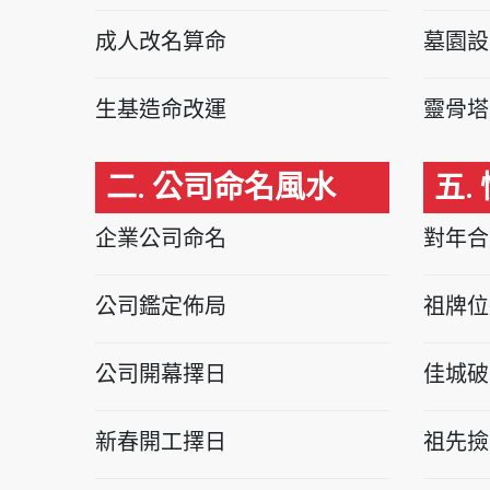
成人改名算命
墓園設
生基造命改運
靈骨塔
二. 公司命名風水
五.
企業公司命名
對年合
公司鑑定佈局
祖牌位
公司開幕擇日
佳城破
新春開工擇日
祖先撿