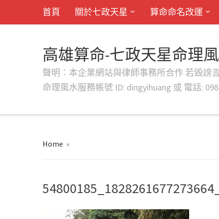
首頁
關於七政天星
算命命名改運
高雄算命-七政天星命理
聲明：本企業網站與律師事務所合作 若毀謗言行或字句將提出法
命理風水服務帳號 ID: dingyihuang 或 電話: 0982
Home
»
54800185_1828261677273664