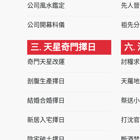
公司風水鑑定
先人晉
公司開幕科儀
祖先分
三. 天星奇門擇日
六.
奇門天星改運
討糧求
剖腹生產擇日
天羅地
結婚合婚擇日
祭送小
新居入宅擇日
打沈官
陰宅破土擇日
斷酒禁