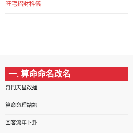
旺宅招財科儀
一. 算命命名改名
奇門天星改運
算命命理諮詢
回客流年卜卦