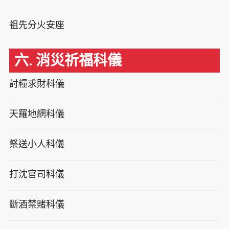
祖先分火安座
六. 消災祈福科儀
討糧求財科儀
天羅地網科儀
祭送小人科儀
打沈官司科儀
斷酒禁賭科儀