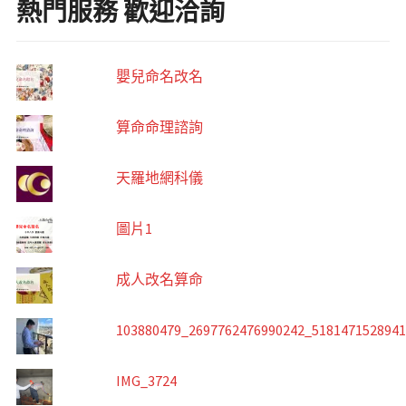
熱門服務 歡迎洽詢
嬰兒命名改名
算命命理諮詢
天羅地網科儀
圖片1
成人改名算命
103880479_2697762476990242_518147152894
IMG_3724