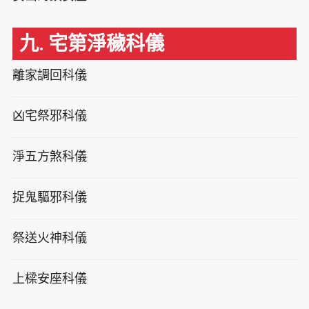
九. 宅第淨穢科儀
離家調回科儀
凶宅祭邪科儀
淨五方煞科儀
捉鬼驅邪科儀
祭送火神科儀
上樑安座科儀