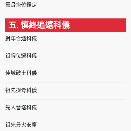
靈骨塔位鑑定
五. 慎終追遠科儀
對年合爐科儀
祖牌位遷科儀
佳城破土科儀
祖先撿骨科儀
先人晉塔科儀
祖先分火安座