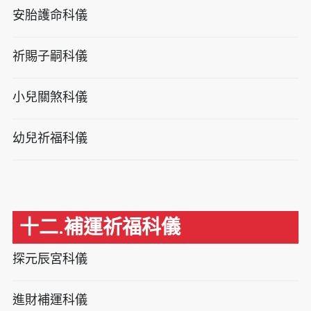
安胎護命科儀
祈賜子嗣科儀
小兒關煞科儀
幼兒祈福科儀
十二.補運祈福科儀
探元辰宮科儀
進財補運科儀