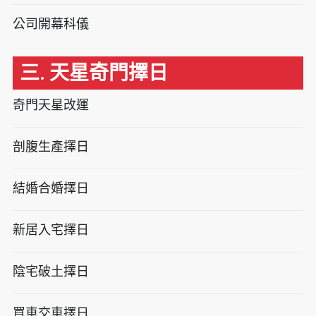
公司開幕科儀
三. 天星奇門擇日
奇門天星改運
剖腹生產擇日
結婚合婚擇日
新居入宅擇日
陰宅破土擇日
買車交車擇日