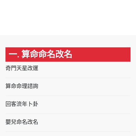
一. 算命命名改名
奇門天星改運
算命命理諮詢
回客流年卜卦
嬰兒命名改名