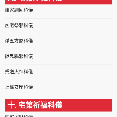
離家調回科儀
凶宅祭邪科儀
淨五方煞科儀
捉鬼驅邪科儀
祭送火神科儀
上樑安座科儀
十. 宅第祈福科儀