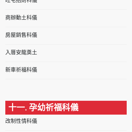
旺宅招財科儀
商辦動土科儀
房屋銷售科儀
入厝安龍奠土
新車祈福科儀
十一. 孕幼祈福科儀
改制性情科儀