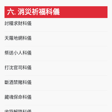
六. 消災祈福科儀
討糧求財科儀
天羅地網科儀
祭送小人科儀
打沈官司科儀
斷酒禁賭科儀
藏魂保命科儀
收符解降科儀