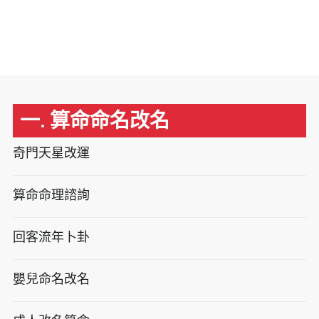
一. 算命命名改名
奇門天星改運
算命命理諮詢
回客流年卜卦
嬰兒命名改名