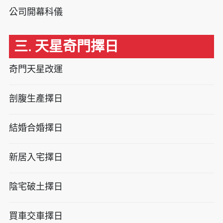
公司開幕科儀
三. 天星奇門擇日
奇門天星改運
剖腹生產擇日
結婚合婚擇日
新居入宅擇日
陰宅破土擇日
買車交車擇日