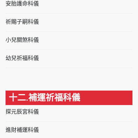
安胎護命科儀
祈賜子嗣科儀
小兒關煞科儀
幼兒祈福科儀
十二.補運祈福科儀
探元辰宮科儀
進財補運科儀