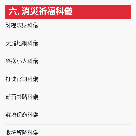
六. 消災祈福科儀
討糧求財科儀
天羅地網科儀
祭送小人科儀
打沈官司科儀
斷酒禁賭科儀
藏魂保命科儀
收符解降科儀