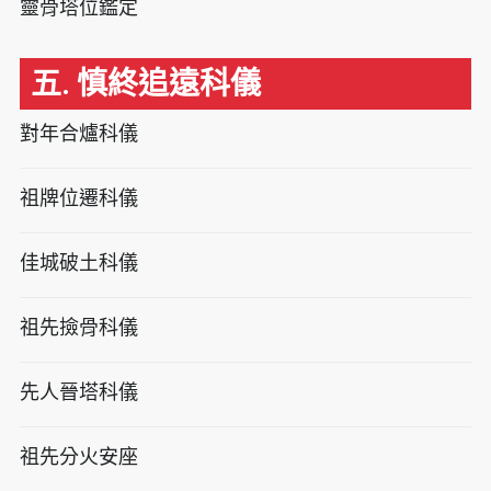
靈骨塔位鑑定
五. 慎終追遠科儀
對年合爐科儀
祖牌位遷科儀
佳城破土科儀
祖先撿骨科儀
先人晉塔科儀
祖先分火安座