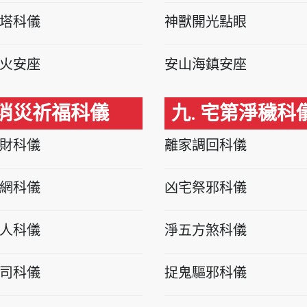
塔科儀
神獸開光點眼
火安座
安山海鎮安座
 消災祈福科儀
九. 宅第淨穢科
財科儀
離家調回科儀
網科儀
凶宅祭邪科儀
人科儀
淨五方煞科儀
司科儀
捉鬼驅邪科儀