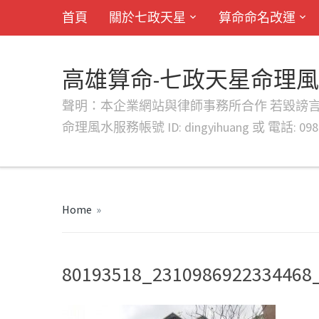
首頁
關於七政天星
算命命名改運
高雄算命-七政天星命理
聲明：本企業網站與律師事務所合作 若毀謗言行或字句將提出法
命理風水服務帳號 ID: dingyihuang 或 電話: 0982
Home
»
80193518_2310986922334468