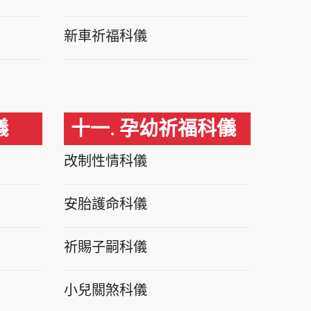
新車祈福科儀
儀
十一. 孕幼祈福科儀
改制性情科儀
安胎護命科儀
祈賜子嗣科儀
小兒關煞科儀