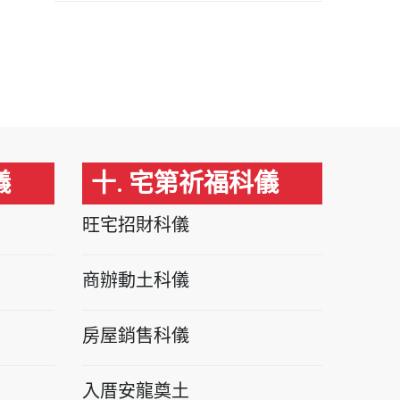
儀
十. 宅第祈福科儀
旺宅招財科儀
商辦動土科儀
房屋銷售科儀
入厝安龍奠土