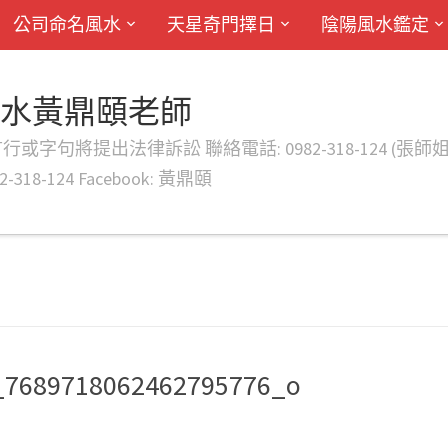
公司命名風水
天星奇門擇日
陰陽風水鑑定
風水黃鼎頤老師
律訴訟 聯絡電話: 0982-318-124 (張師姐) EMAIL: d
-318-124 Facebook: 黃鼎頤
_7689718062462795776_o