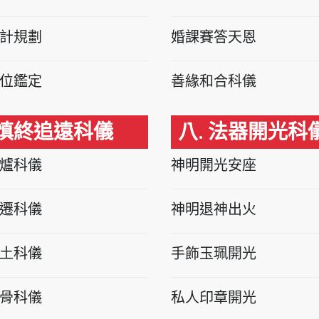
計規劃
婚課賽答天恩
位鑑定
善緣和合科儀
 慎終追遠科儀
八. 法器開光科
爐科儀
神明開光安座
遷科儀
神明退神出火
土科儀
手飾玉珮開光
骨科儀
私人印章開光