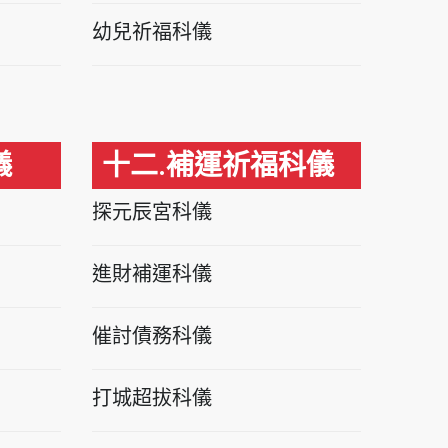
幼兒祈福科儀
儀
十二.補運祈福科儀
探元辰宮科儀
進財補運科儀
催討債務科儀
打城超拔科儀