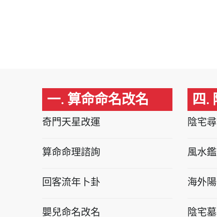
一. 算命命名改名
四.
奇門天星改運
陰宅尋
算命命理諮詢
風水鑑
回客流年卜卦
海外陽
嬰兒命名改名
陰宅墓