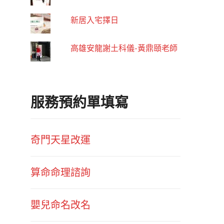
新居入宅擇日
高雄安龍謝土科儀-黃鼎頤老師
服務預約單填寫
奇門天星改運
算命命理諮詢
嬰兒命名改名