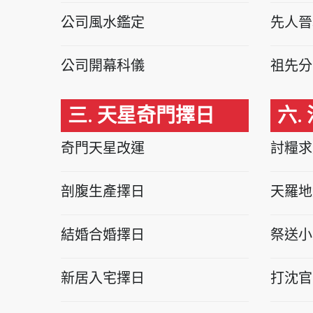
公司風水鑑定
先人晉
公司開幕科儀
祖先分
三. 天星奇門擇日
六.
奇門天星改運
討糧求
剖腹生產擇日
天羅地
結婚合婚擇日
祭送小
新居入宅擇日
打沈官