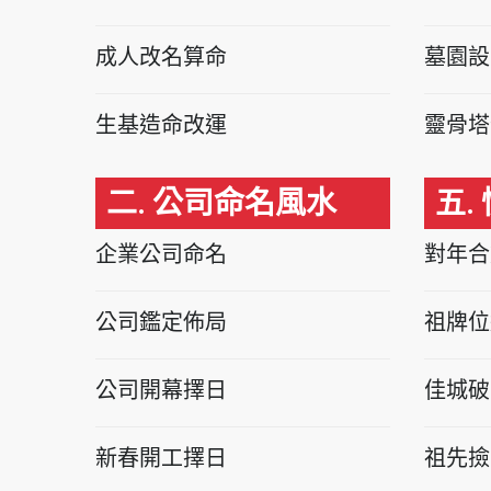
成人改名算命
墓園設
生基造命改運
靈骨塔
二. 公司命名風水
五.
企業公司命名
對年合
公司鑑定佈局
祖牌位
公司開幕擇日
佳城破
新春開工擇日
祖先撿