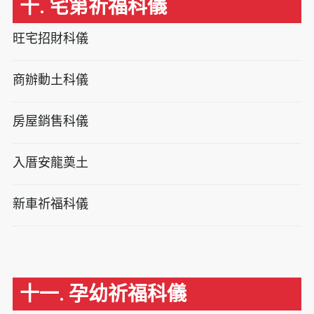
十. 宅第祈福科儀
旺宅招財科儀
商辦動土科儀
房屋銷售科儀
入厝安龍奠土
新車祈福科儀
十一. 孕幼祈福科儀