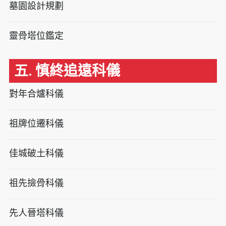
墓園設計規劃
靈骨塔位鑑定
五. 慎終追遠科儀
對年合爐科儀
祖牌位遷科儀
佳城破土科儀
祖先撿骨科儀
先人晉塔科儀