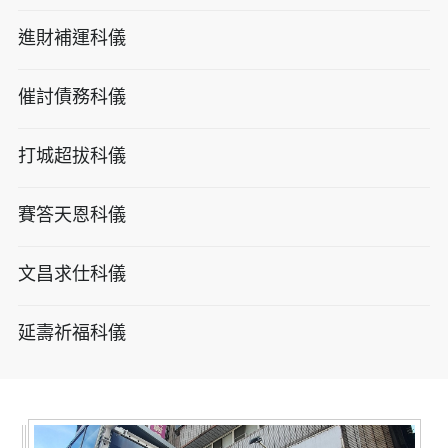
進財補運科儀
催討債務科儀
打城超拔科儀
賽答天恩科儀
文昌求仕科儀
延壽祈福科儀