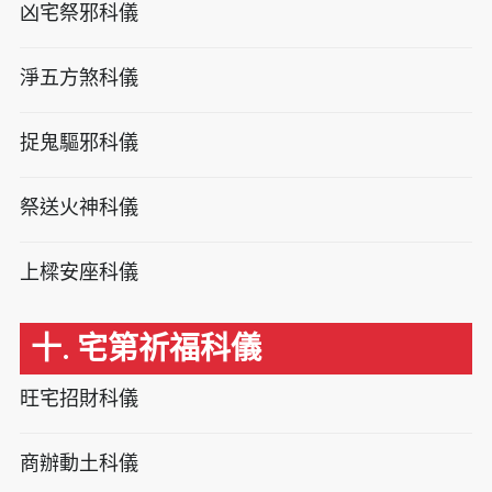
凶宅祭邪科儀
淨五方煞科儀
捉鬼驅邪科儀
祭送火神科儀
上樑安座科儀
十. 宅第祈福科儀
旺宅招財科儀
商辦動土科儀