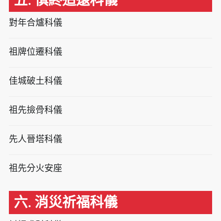
五. 慎終追遠科儀
對年合爐科儀
祖牌位遷科儀
佳城破土科儀
祖先撿骨科儀
先人晉塔科儀
祖先分火安座
六. 消災祈福科儀