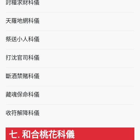
討糧求財科儀
天羅地網科儀
祭送小人科儀
打沈官司科儀
斷酒禁賭科儀
藏魂保命科儀
收符解降科儀
七. 和合桃花科儀