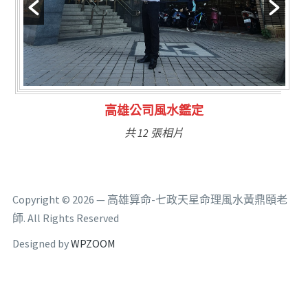
公司風水鑑定
林氏福主量
 12 張相片
共 6
Copyright © 2026 — 高雄算命-七政天星命理風水黃鼎頤老
師. All Rights Reserved
Designed by
WPZOOM