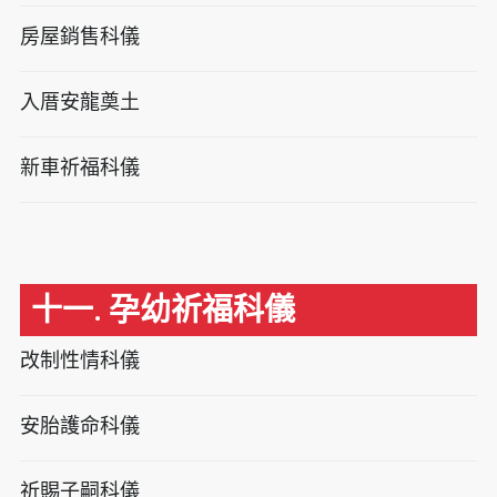
房屋銷售科儀
入厝安龍奠土
新車祈福科儀
十一. 孕幼祈福科儀
改制性情科儀
安胎護命科儀
祈賜子嗣科儀