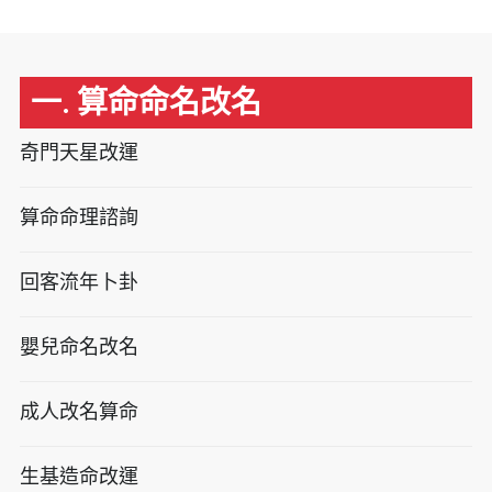
一. 算命命名改名
奇門天星改運
算命命理諮詢
回客流年卜卦
嬰兒命名改名
成人改名算命
生基造命改運