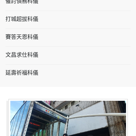
催討債務科儀
打城超拔科儀
賽答天恩科儀
文昌求仕科儀
延壽祈福科儀