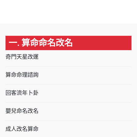
一. 算命命名改名
奇門天星改運
算命命理諮詢
回客流年卜卦
嬰兒命名改名
成人改名算命