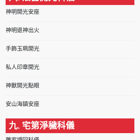
神明開光安座
神明退神出火
手飾玉珮開光
私人印章開光
神獸開光點眼
安山海鎮安座
九. 宅第淨穢科儀
離家調回科儀