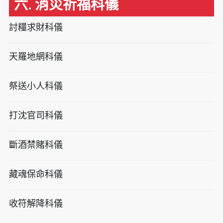
六. 消災祈福科儀
討糧求財科儀
天羅地網科儀
祭送小人科儀
打沈官司科儀
斷酒禁賭科儀
藏魂保命科儀
收符解降科儀