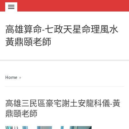
高雄算命-七政天星命理風水
黃鼎頤老師
Home
»
高雄三民區豪宅謝土安龍科儀-黃
鼎頤老師