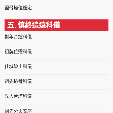
靈骨塔位鑑定
五. 慎終追遠科儀
對年合爐科儀
祖牌位遷科儀
佳城破土科儀
祖先撿骨科儀
先人晉塔科儀
祖先分火安座