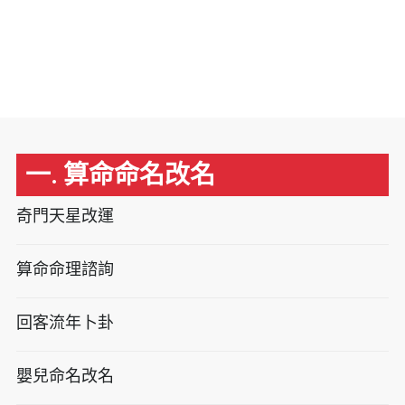
一. 算命命名改名
奇門天星改運
算命命理諮詢
回客流年卜卦
嬰兒命名改名