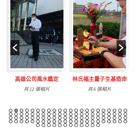
林氏福主量子生基造命
台南永康風水鑑定
共 6 張相片
共 9 張相片