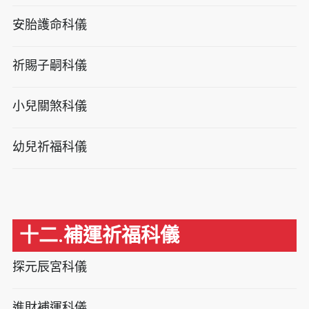
安胎護命科儀
祈賜子嗣科儀
小兒關煞科儀
幼兒祈福科儀
十二.補運祈福科儀
探元辰宮科儀
進財補運科儀