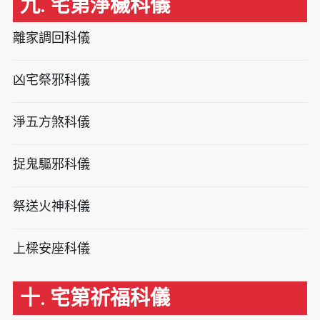
九. 宅第淨穢科儀
離家調回科儀
凶宅祭邪科儀
淨五方煞科儀
捉鬼驅邪科儀
祭送火神科儀
上樑安座科儀
十. 宅第祈福科儀