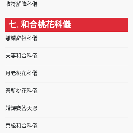
收符解降科儀
七. 和合桃花科儀
離婚辭祖科儀
夫妻和合科儀
月老桃花科儀
祭斬桃花科儀
婚課賽答天恩
善緣和合科儀