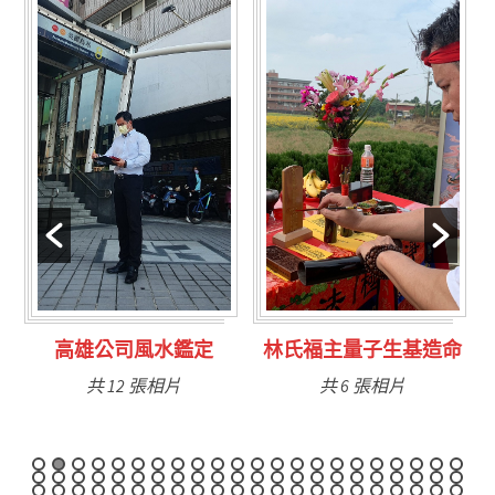
定
林氏福主量子生基造命
台南永康風水鑑定
共 6 張相片
共 9 張相片