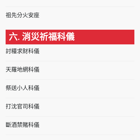
祖先分火安座
六. 消災祈福科儀
討糧求財科儀
天羅地網科儀
祭送小人科儀
打沈官司科儀
斷酒禁賭科儀