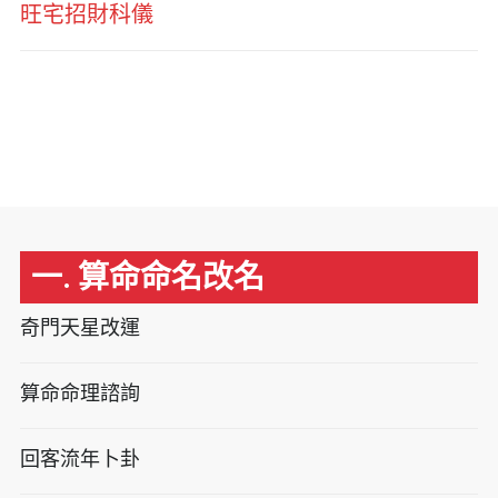
旺宅招財科儀
一. 算命命名改名
奇門天星改運
算命命理諮詢
回客流年卜卦