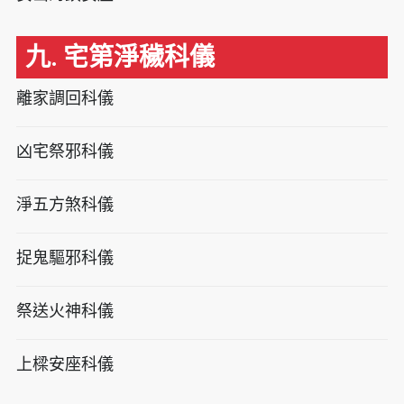
九. 宅第淨穢科儀
離家調回科儀
凶宅祭邪科儀
淨五方煞科儀
捉鬼驅邪科儀
祭送火神科儀
上樑安座科儀