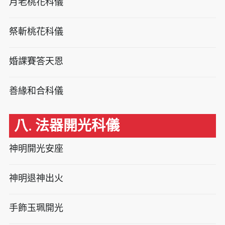
月老桃花科儀
祭斬桃花科儀
婚課賽答天恩
善緣和合科儀
八. 法器開光科儀
神明開光安座
神明退神出火
手飾玉珮開光