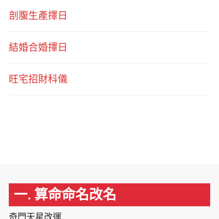
剖腹生產擇日
結婚合婚擇日
旺宅招財科儀
一. 算命命名改名
奇門天星改運