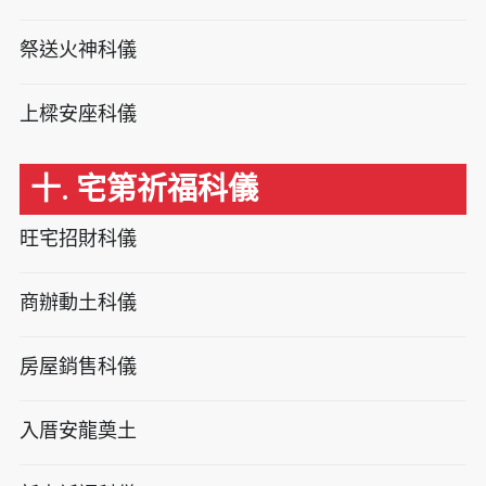
祭送火神科儀
上樑安座科儀
十. 宅第祈福科儀
旺宅招財科儀
商辦動土科儀
房屋銷售科儀
入厝安龍奠土