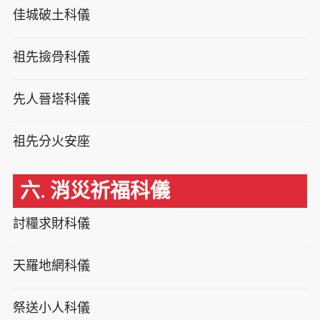
佳城破土科儀
祖先撿骨科儀
先人晉塔科儀
祖先分火安座
六. 消災祈福科儀
討糧求財科儀
天羅地網科儀
祭送小人科儀