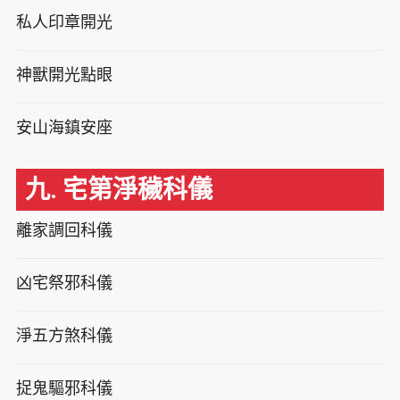
私人印章開光
神獸開光點眼
安山海鎮安座
九. 宅第淨穢科儀
離家調回科儀
凶宅祭邪科儀
淨五方煞科儀
捉鬼驅邪科儀