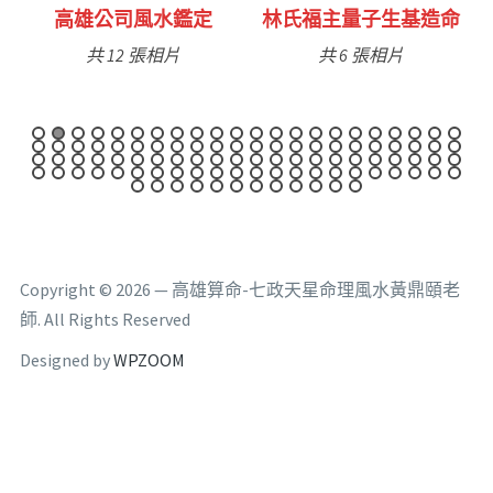
定
林氏福主量子生基造命
台南永康風水鑑定
共 6 張相片
共 9 張相片
Copyright © 2026 — 高雄算命-七政天星命理風水黃鼎頤老
師. All Rights Reserved
Designed by
WPZOOM