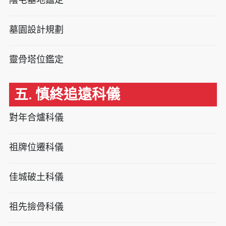
墓園設計規劃
靈骨塔位鑑定
五. 慎終追遠科儀
對年合爐科儀
祖牌位遷科儀
佳城破土科儀
祖先撿骨科儀