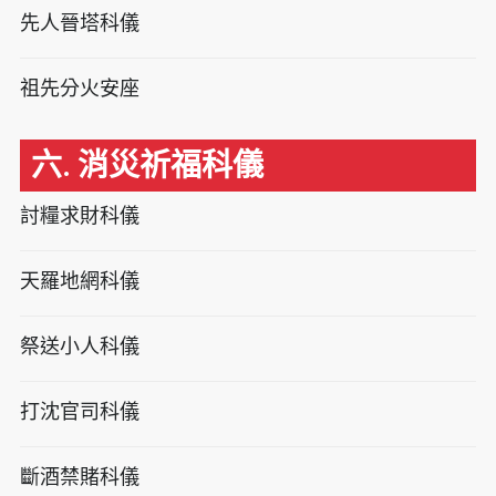
先人晉塔科儀
祖先分火安座
六. 消災祈福科儀
討糧求財科儀
天羅地網科儀
祭送小人科儀
打沈官司科儀
斷酒禁賭科儀