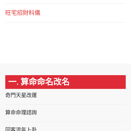
旺宅招財科儀
一. 算命命名改名
奇門天星改運
算命命理諮詢
回客流年卜卦