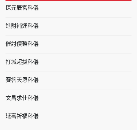
探元辰宮科儀
進財補運科儀
催討債務科儀
打城超拔科儀
賽答天恩科儀
文昌求仕科儀
延壽祈福科儀