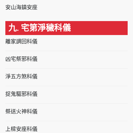
安山海鎮安座
九. 宅第淨穢科儀
離家調回科儀
凶宅祭邪科儀
淨五方煞科儀
捉鬼驅邪科儀
祭送火神科儀
上樑安座科儀