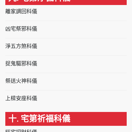
離家調回科儀
凶宅祭邪科儀
淨五方煞科儀
捉鬼驅邪科儀
祭送火神科儀
上樑安座科儀
十. 宅第祈福科儀