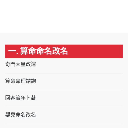
一. 算命命名改名
奇門天星改運
算命命理諮詢
回客流年卜卦
嬰兒命名改名