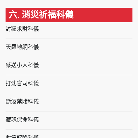
六. 消災祈福科儀
討糧求財科儀
天羅地網科儀
祭送小人科儀
打沈官司科儀
斷酒禁賭科儀
藏魂保命科儀
收符解降科儀