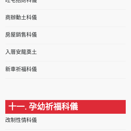
旺宅招財科儀
商辦動土科儀
房屋銷售科儀
入厝安龍奠土
新車祈福科儀
十一. 孕幼祈福科儀
改制性情科儀