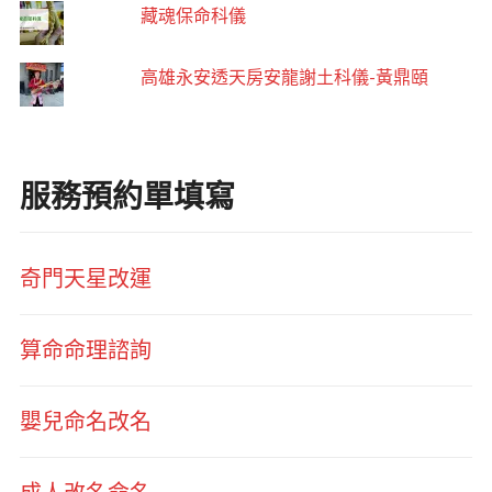
藏魂保命科儀
高雄永安透天房安龍謝土科儀-黃鼎頤
服務預約單填寫
奇門天星改運
算命命理諮詢
嬰兒命名改名