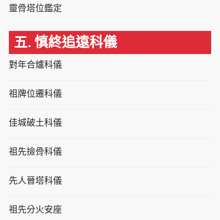
靈骨塔位鑑定
五. 慎終追遠科儀
對年合爐科儀
祖牌位遷科儀
佳城破土科儀
祖先撿骨科儀
先人晉塔科儀
祖先分火安座