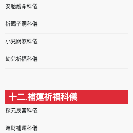
安胎護命科儀
祈賜子嗣科儀
小兒關煞科儀
幼兒祈福科儀
十二.補運祈福科儀
探元辰宮科儀
進財補運科儀