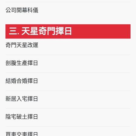
公司開幕科儀
三. 天星奇門擇日
奇門天星改運
剖腹生產擇日
結婚合婚擇日
新居入宅擇日
陰宅破土擇日
買車交車擇日