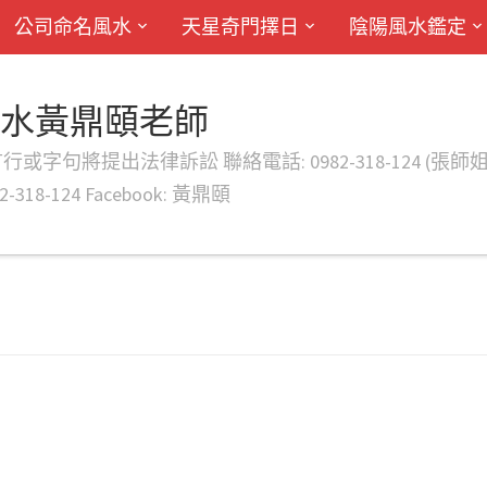
公司命名風水
天星奇門擇日
陰陽風水鑑定
風水黃鼎頤老師
律訴訟 聯絡電話: 0982-318-124 (張師姐) EMAIL: d
-318-124 Facebook: 黃鼎頤