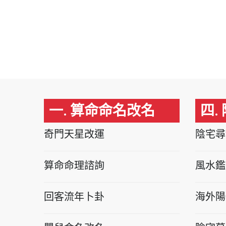
一. 算命命名改名
四.
奇門天星改運
陰宅尋
算命命理諮詢
風水鑑
回客流年卜卦
海外陽