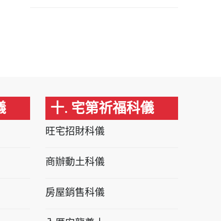
儀
十. 宅第祈福科儀
旺宅招財科儀
商辦動土科儀
房屋銷售科儀