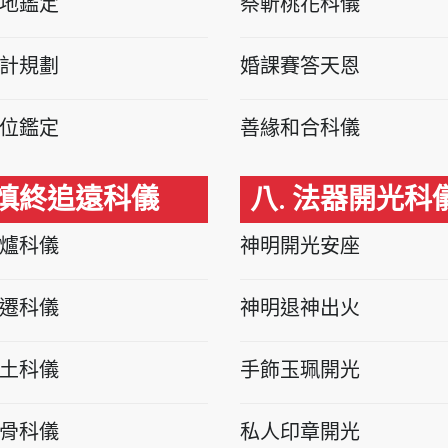
地鑑定
祭斬桃花科儀
計規劃
婚課賽答天恩
位鑑定
善緣和合科儀
 慎終追遠科儀
八. 法器開光科
爐科儀
神明開光安座
遷科儀
神明退神出火
土科儀
手飾玉珮開光
骨科儀
私人印章開光