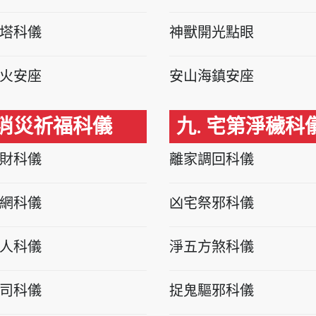
塔科儀
神獸開光點眼
火安座
安山海鎮安座
 消災祈福科儀
九. 宅第淨穢科
財科儀
離家調回科儀
網科儀
凶宅祭邪科儀
人科儀
淨五方煞科儀
司科儀
捉鬼驅邪科儀