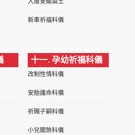
入厝安龍奠土
新車祈福科儀
儀
十一. 孕幼祈福科儀
改制性情科儀
安胎護命科儀
祈賜子嗣科儀
小兒關煞科儀