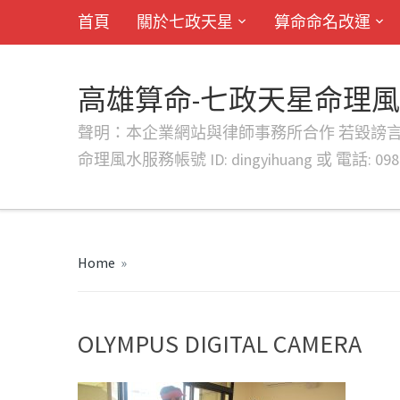
首頁
關於七政天星
算命命名改運
高雄算命-七政天星命理
聲明：本企業網站與律師事務所合作 若毀謗言行或字句將提出法
命理風水服務帳號 ID: dingyihuang 或 電話: 0982
Home
»
OLYMPUS DIGITAL CAMERA