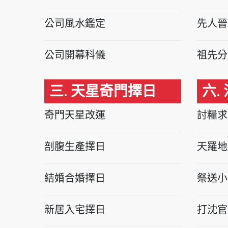
公司風水鑑定
先人晉
公司開幕科儀
祖先分
三. 天星奇門擇日
六.
奇門天星改運
討糧求
剖腹生產擇日
天羅地
結婚合婚擇日
祭送小
新居入宅擇日
打沈官