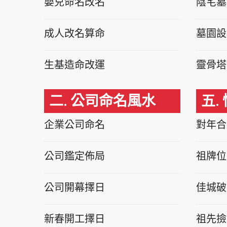
嬰兒命名改名
陰宅墓
成人改名算命
墓園設
生基造命改運
靈骨塔
二. 公司命名風水
五.
企業公司命名
對年合
公司鑑定佈局
祖牌位
公司開幕擇日
佳城破
新春開工擇日
祖先撿