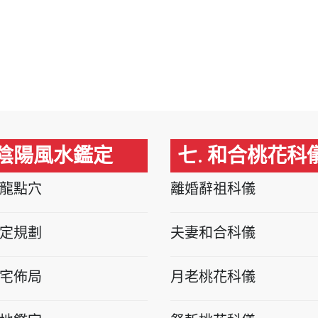
 陰陽風水鑑定
七. 和合桃花科
龍點穴
離婚辭祖科儀
定規劃
夫妻和合科儀
宅佈局
月老桃花科儀