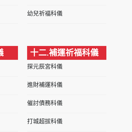
幼兒祈福科儀
儀
十二.補運祈福科儀
探元辰宮科儀
進財補運科儀
催討債務科儀
打城超拔科儀