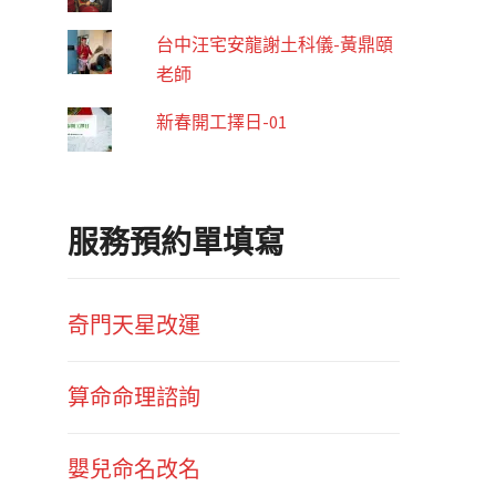
台中汪宅安龍謝土科儀-黃鼎頤
老師
新春開工擇日-01
服務預約單填寫
奇門天星改運
算命命理諮詢
嬰兒命名改名