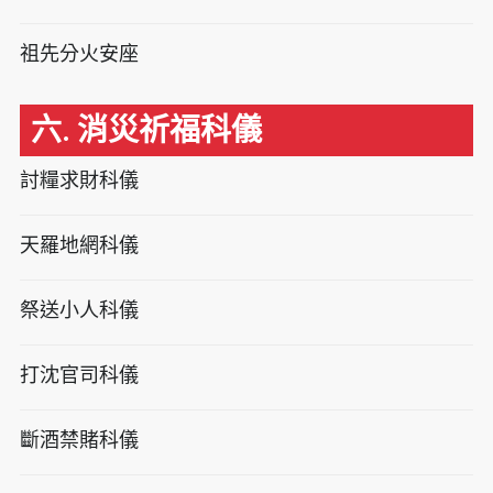
祖先分火安座
六. 消災祈福科儀
討糧求財科儀
天羅地網科儀
祭送小人科儀
打沈官司科儀
斷酒禁賭科儀