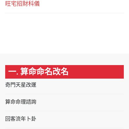
旺宅招財科儀
一. 算命命名改名
奇門天星改運
算命命理諮詢
回客流年卜卦