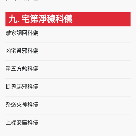
九. 宅第淨穢科儀
離家調回科儀
凶宅祭邪科儀
淨五方煞科儀
捉鬼驅邪科儀
祭送火神科儀
上樑安座科儀