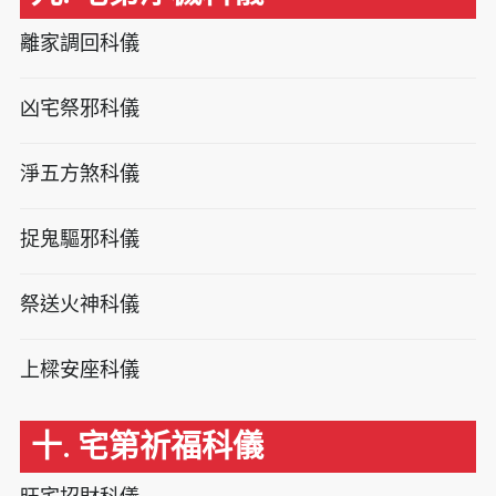
離家調回科儀
凶宅祭邪科儀
淨五方煞科儀
捉鬼驅邪科儀
祭送火神科儀
上樑安座科儀
十. 宅第祈福科儀