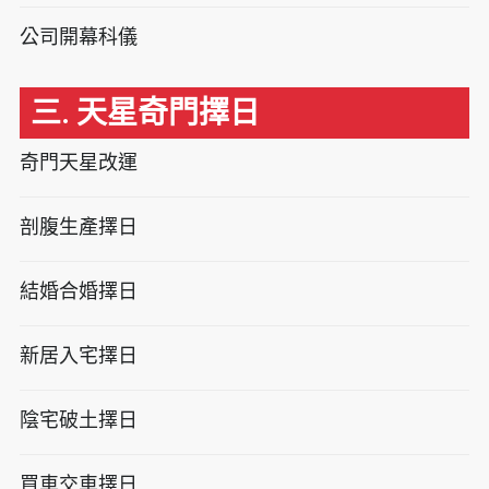
公司開幕科儀
三. 天星奇門擇日
奇門天星改運
剖腹生產擇日
結婚合婚擇日
新居入宅擇日
陰宅破土擇日
買車交車擇日