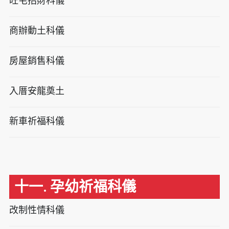
旺宅招財科儀
商辦動土科儀
房屋銷售科儀
入厝安龍奠土
新車祈福科儀
十一. 孕幼祈福科儀
改制性情科儀