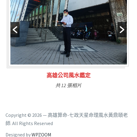
鑑定
林氏福主量子生基造
共 6 張相片
Copyright © 2026 — 高雄算命-七政天星命理風水黃鼎頤老
師. All Rights Reserved
Designed by
WPZOOM