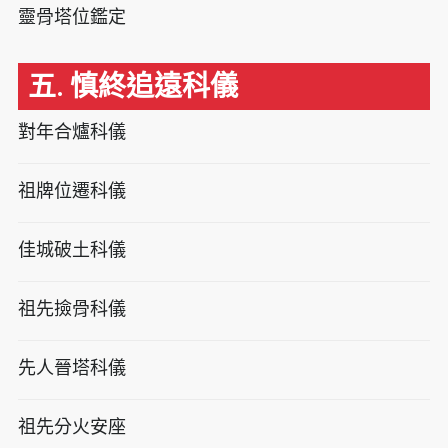
靈骨塔位鑑定
五. 慎終追遠科儀
對年合爐科儀
祖牌位遷科儀
佳城破土科儀
祖先撿骨科儀
先人晉塔科儀
祖先分火安座