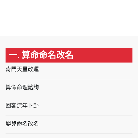
一. 算命命名改名
奇門天星改運
算命命理諮詢
回客流年卜卦
嬰兒命名改名