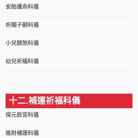
安胎護命科儀
祈賜子嗣科儀
小兒關煞科儀
幼兒祈福科儀
十二.補運祈福科儀
探元辰宮科儀
進財補運科儀