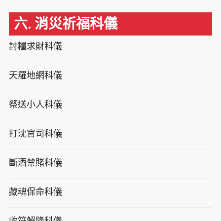
六. 消災祈福科儀
討糧求財科儀
天羅地網科儀
祭送小人科儀
打沈官司科儀
斷酒禁賭科儀
藏魂保命科儀
收符解降科儀