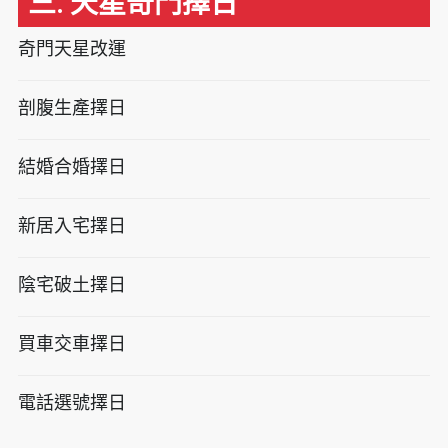
三. 天星奇門擇日
奇門天星改運
剖腹生產擇日
結婚合婚擇日
新居入宅擇日
陰宅破土擇日
買車交車擇日
電話選號擇日