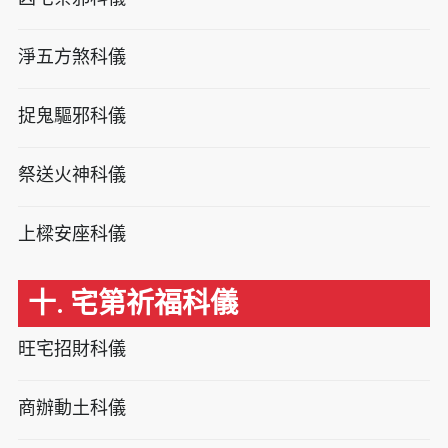
淨五方煞科儀
捉鬼驅邪科儀
祭送火神科儀
上樑安座科儀
十. 宅第祈福科儀
旺宅招財科儀
商辦動土科儀