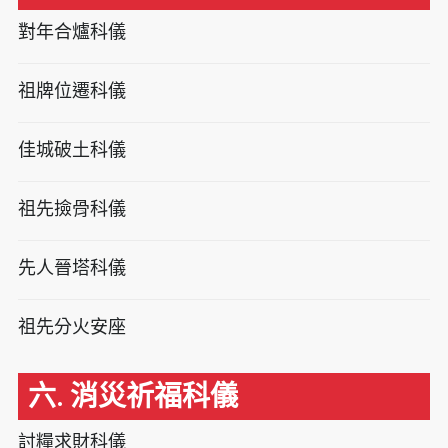
對年合爐科儀
祖牌位遷科儀
佳城破土科儀
祖先撿骨科儀
先人晉塔科儀
祖先分火安座
六. 消災祈福科儀
討糧求財科儀