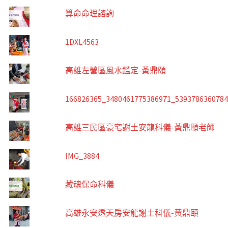
算命命理諮詢
1DXL4563
高雄左營區風水鑑定-黃鼎頤
166826365_3480461775386971_539378636078
高雄三民區豪宅謝土安龍科儀-黃鼎頤老師
IMG_3884
藏魂保命科儀
高雄永安透天房安龍謝土科儀-黃鼎頤