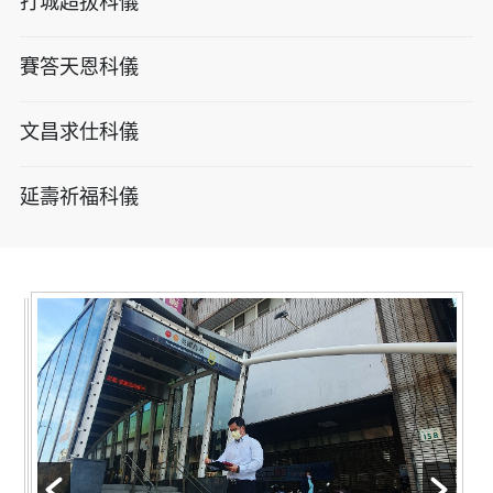
打城超拔科儀
賽答天恩科儀
文昌求仕科儀
延壽祈福科儀