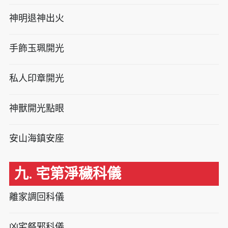
神明退神出火
手飾玉珮開光
私人印章開光
神獸開光點眼
安山海鎮安座
九. 宅第淨穢科儀
離家調回科儀
凶宅祭邪科儀