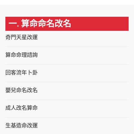
一. 算命命名改名
奇門天星改運
算命命理諮詢
回客流年卜卦
嬰兒命名改名
成人改名算命
生基造命改運