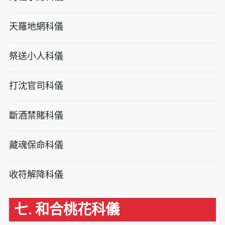
天羅地網科儀
祭送小人科儀
打沈官司科儀
斷酒禁賭科儀
藏魂保命科儀
收符解降科儀
七. 和合桃花科儀