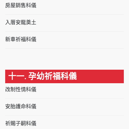
房屋銷售科儀
入厝安龍奠土
新車祈福科儀
十一. 孕幼祈福科儀
改制性情科儀
安胎護命科儀
祈賜子嗣科儀