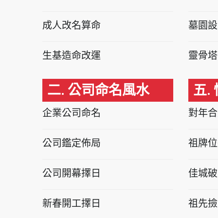
成人改名算命
墓園設
生基造命改運
靈骨塔
二. 公司命名風水
五.
企業公司命名
對年合
公司鑑定佈局
祖牌位
公司開幕擇日
佳城破
新春開工擇日
祖先撿