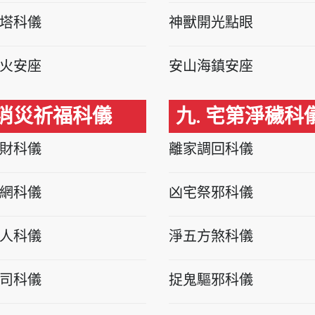
塔科儀
神獸開光點眼
火安座
安山海鎮安座
 消災祈福科儀
九. 宅第淨穢科
財科儀
離家調回科儀
網科儀
凶宅祭邪科儀
人科儀
淨五方煞科儀
司科儀
捉鬼驅邪科儀