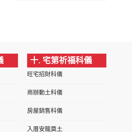
儀
十. 宅第祈福科儀
旺宅招財科儀
商辦動土科儀
房屋銷售科儀
入厝安龍奠土