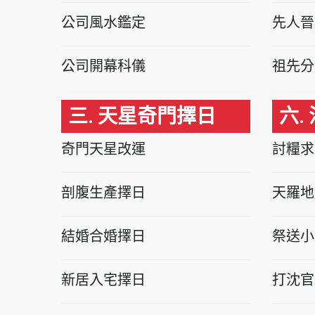
公司風水鑑定
先人晉
公司開幕科儀
祖先分
三. 天星奇門擇日
六.
奇門天星改運
討糧求
剖腹生產擇日
天羅地
結婚合婚擇日
祭送小
新居入宅擇日
打沈官