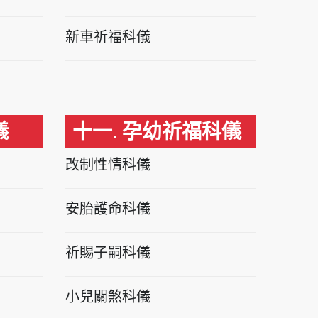
新車祈福科儀
儀
十一. 孕幼祈福科儀
改制性情科儀
安胎護命科儀
祈賜子嗣科儀
小兒關煞科儀