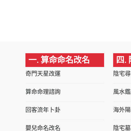
一. 算命命名改名
四.
奇門天星改運
陰宅尋
算命命理諮詢
風水鑑
回客流年卜卦
海外陽
嬰兒命名改名
陰宅墓