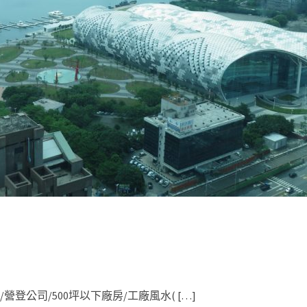
/營登公司/500坪以下廠房/工廠風水( […]