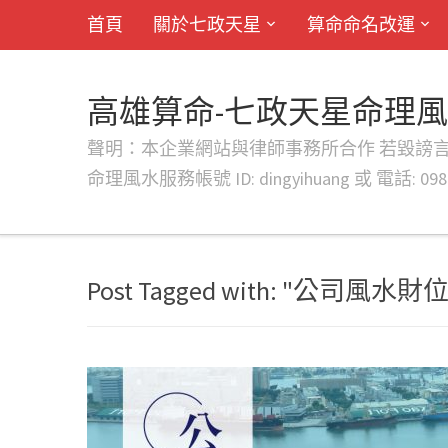
首頁
關於七政天星
算命命名改運
高雄算命-七政天星命理
聲明：本企業網站與律師事務所合作 若毀謗言行或字句將提出法
命理風水服務帳號 ID: dingyihuang 或 電話: 0982
Post Tagged with: "公司風水財位