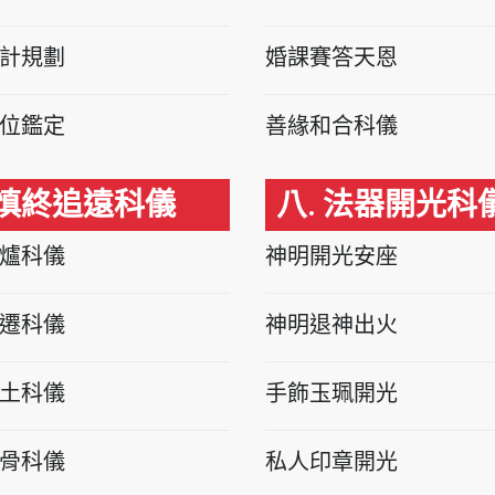
計規劃
婚課賽答天恩
位鑑定
善緣和合科儀
 慎終追遠科儀
八. 法器開光科
爐科儀
神明開光安座
遷科儀
神明退神出火
土科儀
手飾玉珮開光
骨科儀
私人印章開光