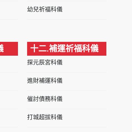
幼兒祈福科儀
儀
十二.補運祈福科儀
探元辰宮科儀
進財補運科儀
催討債務科儀
打城超拔科儀