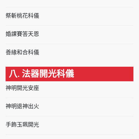
祭斬桃花科儀
婚課賽答天恩
善緣和合科儀
八. 法器開光科儀
神明開光安座
神明退神出火
手飾玉珮開光