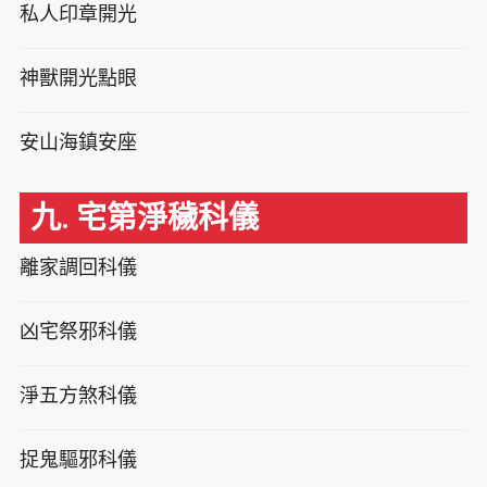
私人印章開光
神獸開光點眼
安山海鎮安座
九. 宅第淨穢科儀
離家調回科儀
凶宅祭邪科儀
淨五方煞科儀
捉鬼驅邪科儀