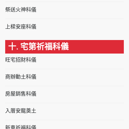
祭送火神科儀
上樑安座科儀
十. 宅第祈福科儀
旺宅招財科儀
商辦動土科儀
房屋銷售科儀
入厝安龍奠土
新車祈福科儀