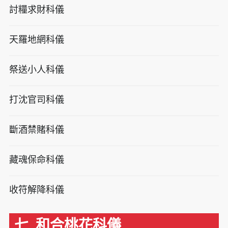
討糧求財科儀
天羅地網科儀
祭送小人科儀
打沈官司科儀
斷酒禁賭科儀
藏魂保命科儀
收符解降科儀
七. 和合桃花科儀