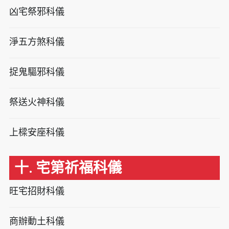
凶宅祭邪科儀
淨五方煞科儀
捉鬼驅邪科儀
祭送火神科儀
上樑安座科儀
十. 宅第祈福科儀
旺宅招財科儀
商辦動土科儀