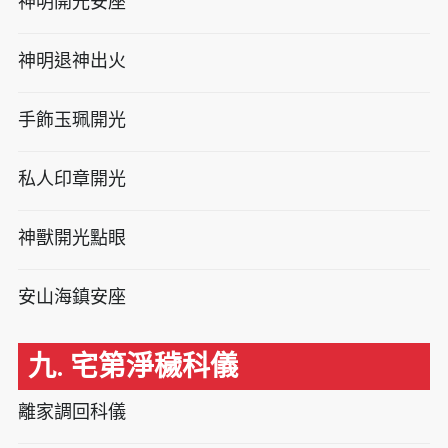
神明開光安座
神明退神出火
手飾玉珮開光
私人印章開光
神獸開光點眼
安山海鎮安座
九. 宅第淨穢科儀
離家調回科儀