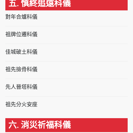
五. 慎終追遠科儀
對年合爐科儀
祖牌位遷科儀
佳城破土科儀
祖先撿骨科儀
先人晉塔科儀
祖先分火安座
六. 消災祈福科儀