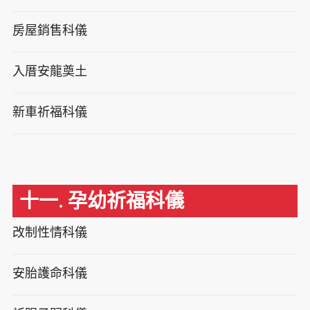
房屋銷售科儀
入厝安龍奠土
新車祈福科儀
十一. 孕幼祈福科儀
改制性情科儀
安胎護命科儀