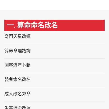
一. 算命命名改名
奇門天星改運
算命命理諮詢
回客流年卜卦
嬰兒命名改名
成人改名算命
生基造命改運