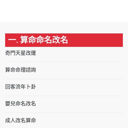
一. 算命命名改名
奇門天星改運
算命命理諮詢
回客流年卜卦
嬰兒命名改名
成人改名算命