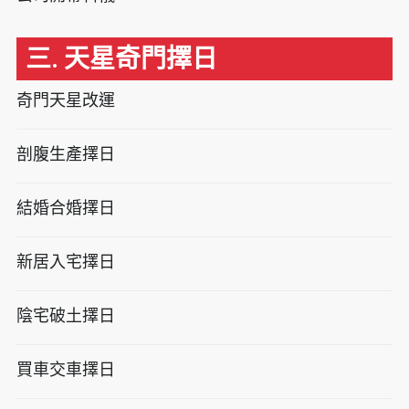
三. 天星奇門擇日
奇門天星改運
剖腹生產擇日
結婚合婚擇日
新居入宅擇日
陰宅破土擇日
買車交車擇日