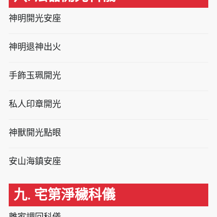
神明開光安座
神明退神出火
手飾玉珮開光
私人印章開光
神獸開光點眼
安山海鎮安座
九. 宅第淨穢科儀
離家調回科儀