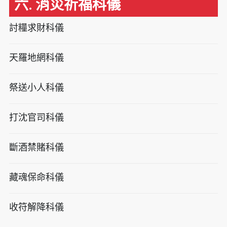
六. 消災祈福科儀
討糧求財科儀
天羅地網科儀
祭送小人科儀
打沈官司科儀
斷酒禁賭科儀
藏魂保命科儀
收符解降科儀