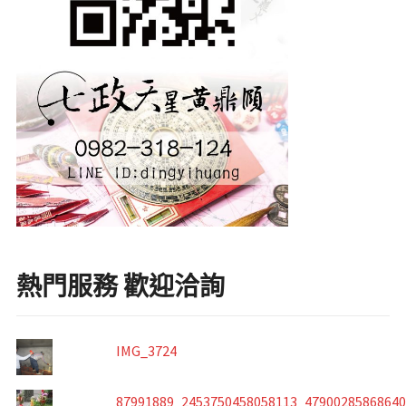
熱門服務 歡迎洽詢
IMG_3724
87991889_2453750458058113_4790028586864