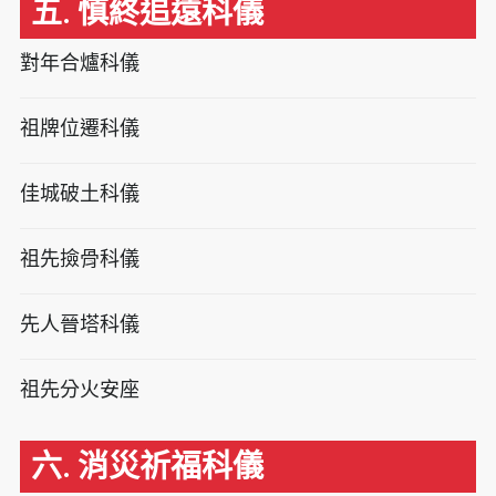
五. 慎終追遠科儀
對年合爐科儀
祖牌位遷科儀
佳城破土科儀
祖先撿骨科儀
先人晉塔科儀
祖先分火安座
六. 消災祈福科儀