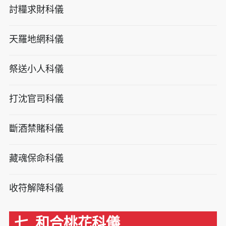
討糧求財科儀
天羅地網科儀
祭送小人科儀
打沈官司科儀
斷酒禁賭科儀
藏魂保命科儀
收符解降科儀
七. 和合桃花科儀