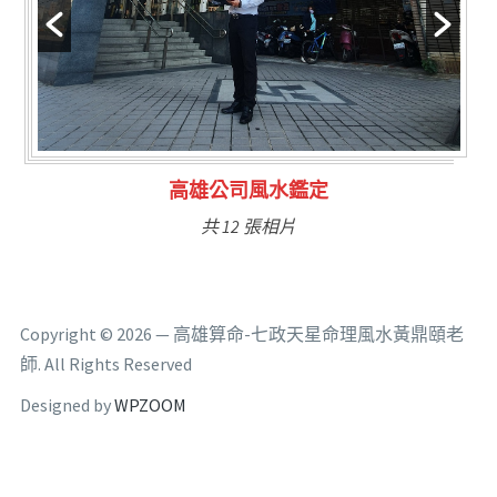
鑑定
林氏福主量子生基造
共 6 張相片
Copyright © 2026 — 高雄算命-七政天星命理風水黃鼎頤老
師. All Rights Reserved
Designed by
WPZOOM