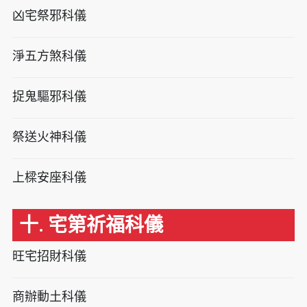
凶宅祭邪科儀
淨五方煞科儀
捉鬼驅邪科儀
祭送火神科儀
上樑安座科儀
十. 宅第祈福科儀
旺宅招財科儀
商辦動土科儀