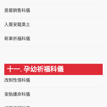
房屋銷售科儀
入厝安龍奠土
新車祈福科儀
十一. 孕幼祈福科儀
改制性情科儀
安胎護命科儀