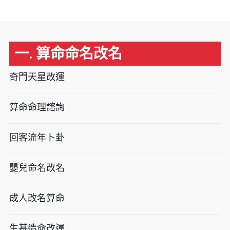
一. 算命命名改名
奇門天星改運
算命命理諮詢
回客流年卜卦
嬰兒命名改名
成人改名算命
生基造命改運