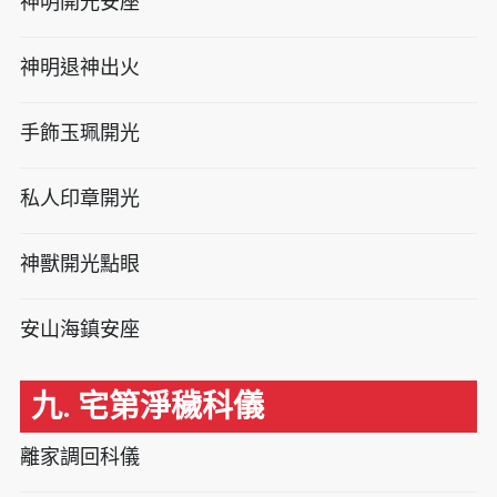
神明開光安座
神明退神出火
手飾玉珮開光
私人印章開光
神獸開光點眼
安山海鎮安座
九. 宅第淨穢科儀
離家調回科儀