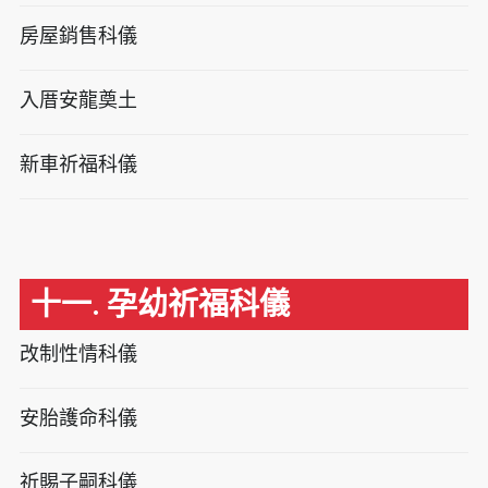
房屋銷售科儀
入厝安龍奠土
新車祈福科儀
十一. 孕幼祈福科儀
改制性情科儀
安胎護命科儀
祈賜子嗣科儀