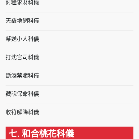
討糧求財科儀
天羅地網科儀
祭送小人科儀
打沈官司科儀
斷酒禁賭科儀
藏魂保命科儀
收符解降科儀
七. 和合桃花科儀