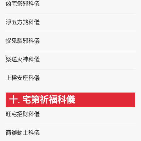
凶宅祭邪科儀
淨五方煞科儀
捉鬼驅邪科儀
祭送火神科儀
上樑安座科儀
十. 宅第祈福科儀
旺宅招財科儀
商辦動土科儀