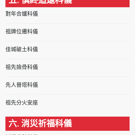
五. 慎終追遠科儀
對年合爐科儀
祖牌位遷科儀
佳城破土科儀
祖先撿骨科儀
先人晉塔科儀
祖先分火安座
六. 消災祈福科儀