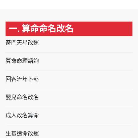
一. 算命命名改名
奇門天星改運
算命命理諮詢
回客流年卜卦
嬰兒命名改名
成人改名算命
生基造命改運