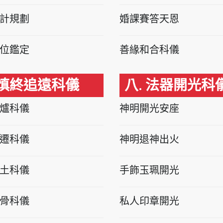
計規劃
婚課賽答天恩
位鑑定
善緣和合科儀
 慎終追遠科儀
八. 法器開光科
爐科儀
神明開光安座
遷科儀
神明退神出火
土科儀
手飾玉珮開光
骨科儀
私人印章開光