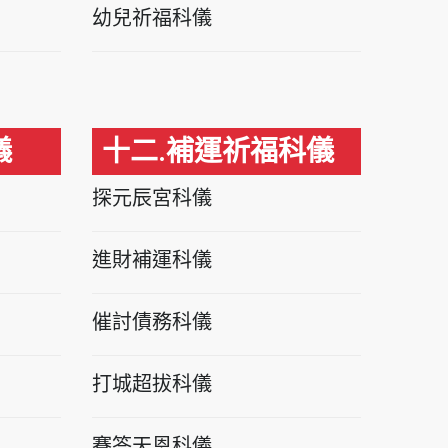
幼兒祈福科儀
儀
十二.補運祈福科儀
探元辰宮科儀
進財補運科儀
催討債務科儀
打城超拔科儀
賽答天恩科儀