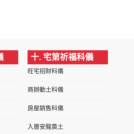
儀
十. 宅第祈福科儀
旺宅招財科儀
商辦動土科儀
房屋銷售科儀
入厝安龍奠土