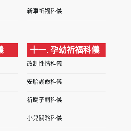
新車祈福科儀
儀
十一. 孕幼祈福科儀
改制性情科儀
安胎護命科儀
祈賜子嗣科儀
小兒關煞科儀