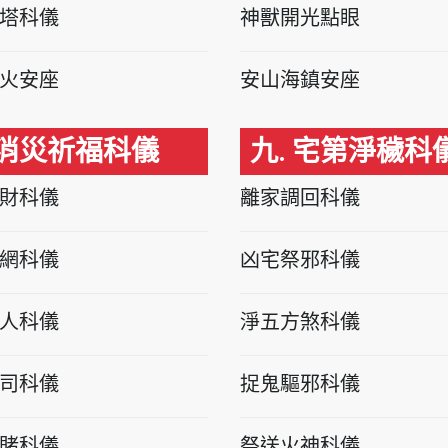
塔科儀
神獸開光點眼
火安座
安山海鎮安座
 消災祈福科儀
九. 宅第淨穢科
財科儀
離家調回科儀
網科儀
凶宅祭邪科儀
人科儀
淨五方煞科儀
司科儀
捉鬼驅邪科儀
賭科儀
祭送火神科儀