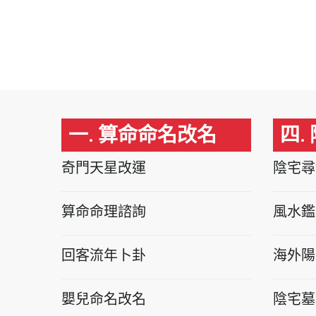
一. 算命命名改名
四.
奇門天星改運
陰宅尋
算命命理諮詢
風水鑑
回客流年卜卦
海外陽
嬰兒命名改名
陰宅墓