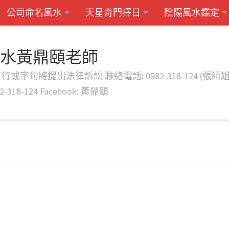
公司命名風水
天星奇門擇日
陰陽風水鑑定
風水黃鼎頤老師
律訴訟 聯絡電話: 0982-318-124 (張師姐) EMAIL: d
-318-124 Facebook: 黃鼎頤