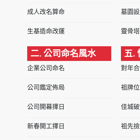
成人改名算命
墓園設
生基造命改運
靈骨塔
二. 公司命名風水
五.
企業公司命名
對年合
公司鑑定佈局
祖牌位
公司開幕擇日
佳城破
新春開工擇日
祖先撿