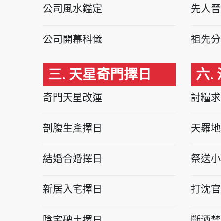
公司風水鑑定
先人晉
公司開幕科儀
祖先分
三. 天星奇門擇日
六.
奇門天星改運
討糧求
剖腹生產擇日
天羅地
結婚合婚擇日
祭送小
新居入宅擇日
打沈官
陰宅破土擇日
斷酒禁