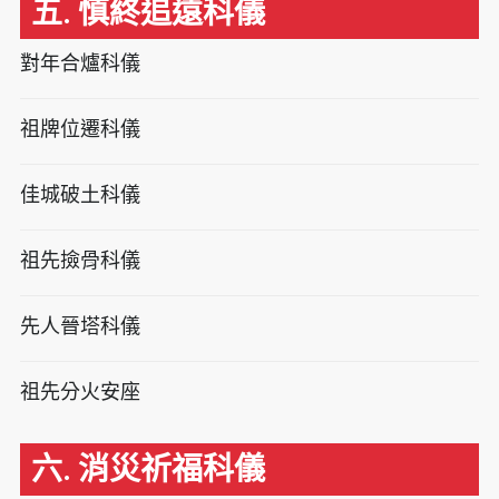
五. 慎終追遠科儀
對年合爐科儀
祖牌位遷科儀
佳城破土科儀
祖先撿骨科儀
先人晉塔科儀
祖先分火安座
六. 消災祈福科儀