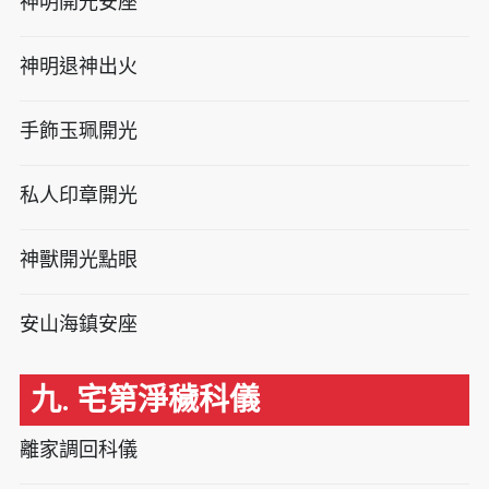
神明開光安座
神明退神出火
手飾玉珮開光
私人印章開光
神獸開光點眼
安山海鎮安座
九. 宅第淨穢科儀
離家調回科儀