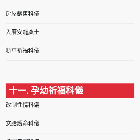
房屋銷售科儀
入厝安龍奠土
新車祈福科儀
十一. 孕幼祈福科儀
改制性情科儀
安胎護命科儀