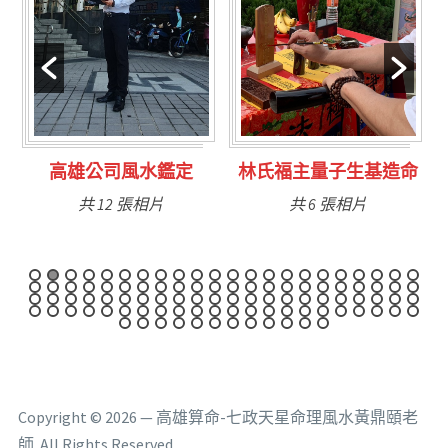
林氏福主量子生基造命
台南永康風水鑑定
共 6 張相片
共 9 張相片
Copyright © 2026 — 高雄算命-七政天星命理風水黃鼎頤老
師. All Rights Reserved