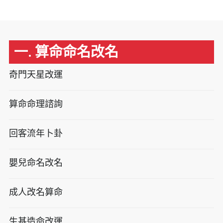
一. 算命命名改名
奇門天星改運
算命命理諮詢
回客流年卜卦
嬰兒命名改名
成人改名算命
生基造命改運