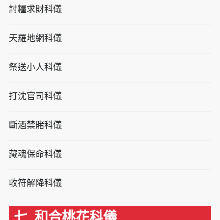
討糧求財科儀
天羅地網科儀
祭送小人科儀
打沈官司科儀
斷酒禁賭科儀
藏魂保命科儀
收符解降科儀
七. 和合桃花科儀