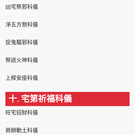
凶宅祭邪科儀
淨五方煞科儀
捉鬼驅邪科儀
祭送火神科儀
上樑安座科儀
十. 宅第祈福科儀
旺宅招財科儀
商辦動土科儀