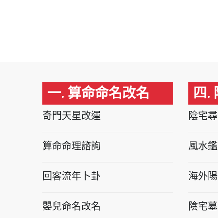
一. 算命命名改名
四.
奇門天星改運
陰宅尋
算命命理諮詢
風水鑑
回客流年卜卦
海外陽
嬰兒命名改名
陰宅墓