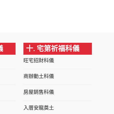
儀
十. 宅第祈福科儀
旺宅招財科儀
商辦動土科儀
房屋銷售科儀
入厝安龍奠土