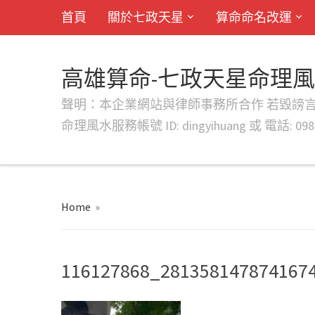
首頁
關於七政天星
算命命名改運
高雄算命-七政天星命理
聲明：本企業網站與律師事務所合作 若毀謗言行或字句將提出法
命理風水服務帳號 ID: dingyihuang 或 電話: 0982
Home
»
116127868_281358147874167