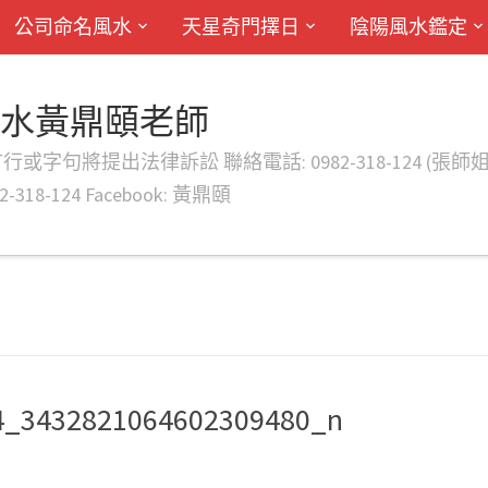
公司命名風水
天星奇門擇日
陰陽風水鑑定
風水黃鼎頤老師
律訴訟 聯絡電話: 0982-318-124 (張師姐) EMAIL: d
-318-124 Facebook: 黃鼎頤
4_3432821064602309480_n