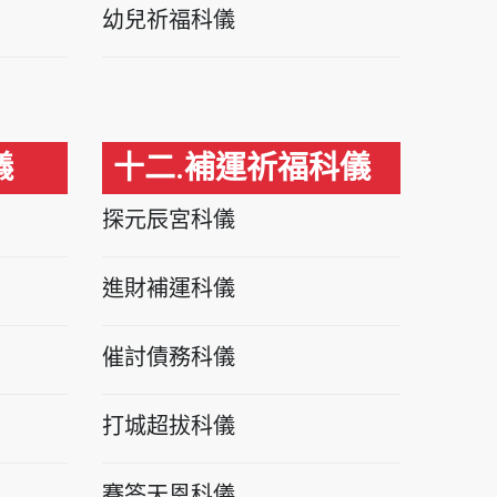
幼兒祈福科儀
儀
十二.補運祈福科儀
探元辰宮科儀
進財補運科儀
催討債務科儀
打城超拔科儀
賽答天恩科儀