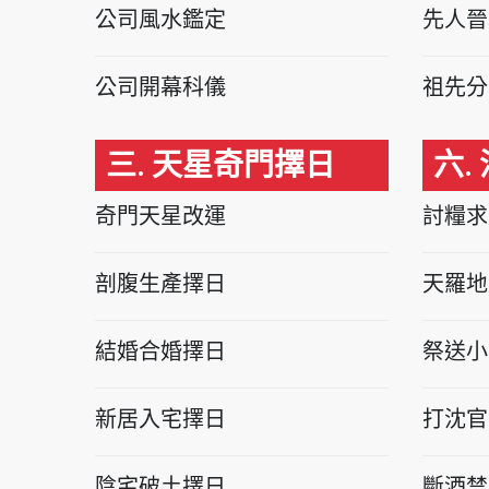
公司風水鑑定
先人晉
公司開幕科儀
祖先分
三. 天星奇門擇日
六.
奇門天星改運
討糧求
剖腹生產擇日
天羅地
結婚合婚擇日
祭送小
新居入宅擇日
打沈官
陰宅破土擇日
斷酒禁