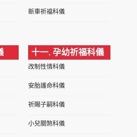
新車祈福科儀
儀
十一. 孕幼祈福科儀
改制性情科儀
安胎護命科儀
祈賜子嗣科儀
小兒關煞科儀