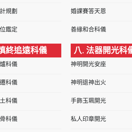
計規劃
婚課賽答天恩
位鑑定
善緣和合科儀
 慎終追遠科儀
八. 法器開光科
爐科儀
神明開光安座
遷科儀
神明退神出火
土科儀
手飾玉珮開光
骨科儀
私人印章開光