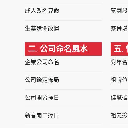
成人改名算命
墓園設
生基造命改運
靈骨塔
二. 公司命名風水
五.
企業公司命名
對年合
公司鑑定佈局
祖牌位
公司開幕擇日
佳城破
新春開工擇日
祖先撿