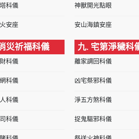
塔科儀
神獸開光點眼
火安座
安山海鎮安座
 消災祈福科儀
九. 宅第淨穢科
財科儀
離家調回科儀
網科儀
凶宅祭邪科儀
人科儀
淨五方煞科儀
司科儀
捉鬼驅邪科儀
賭科儀
祭送火神科儀