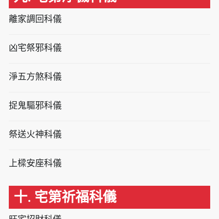
離家調回科儀
凶宅祭邪科儀
淨五方煞科儀
捉鬼驅邪科儀
祭送火神科儀
上樑安座科儀
十. 宅第祈福科儀