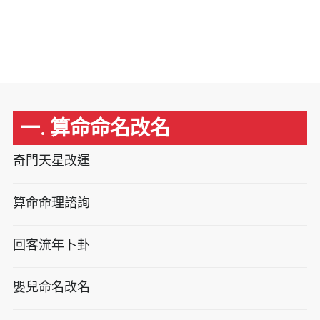
一. 算命命名改名
奇門天星改運
算命命理諮詢
回客流年卜卦
嬰兒命名改名