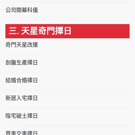
公司開幕科儀
三. 天星奇門擇日
奇門天星改運
剖腹生產擇日
結婚合婚擇日
新居入宅擇日
陰宅破土擇日
買車交車擇日