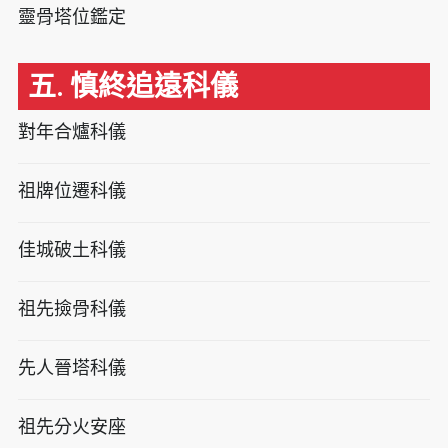
靈骨塔位鑑定
五. 慎終追遠科儀
對年合爐科儀
祖牌位遷科儀
佳城破土科儀
祖先撿骨科儀
先人晉塔科儀
祖先分火安座