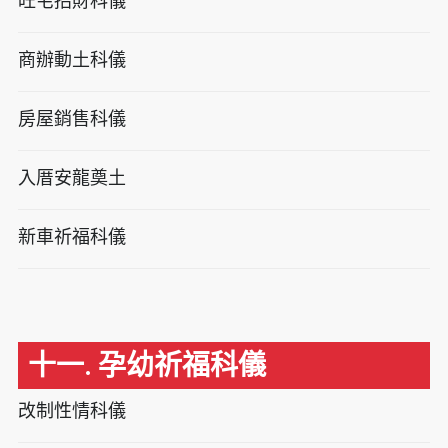
旺宅招財科儀
商辦動土科儀
房屋銷售科儀
入厝安龍奠土
新車祈福科儀
十一. 孕幼祈福科儀
改制性情科儀