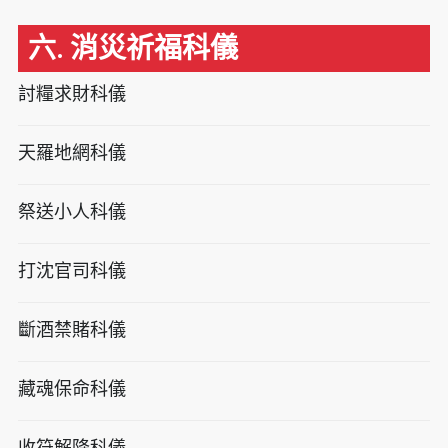
六. 消災祈福科儀
討糧求財科儀
天羅地網科儀
祭送小人科儀
打沈官司科儀
斷酒禁賭科儀
藏魂保命科儀
收符解降科儀