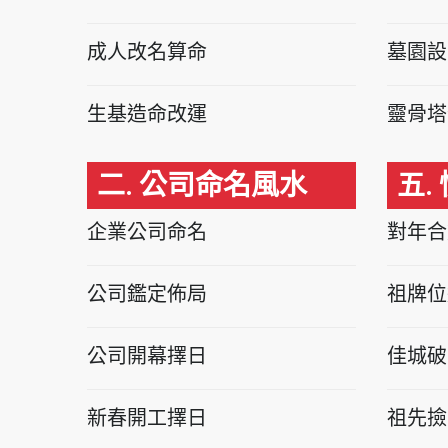
成人改名算命
墓園設
生基造命改運
靈骨塔
二. 公司命名風水
五.
企業公司命名
對年合
公司鑑定佈局
祖牌位
公司開幕擇日
佳城破
新春開工擇日
祖先撿