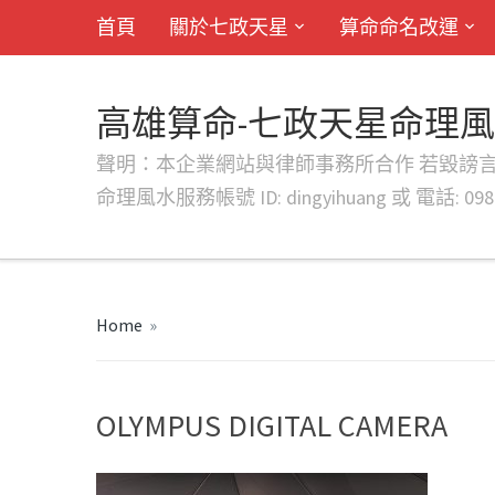
首頁
關於七政天星
算命命名改運
高雄算命-七政天星命理
聲明：本企業網站與律師事務所合作 若毀謗言行或字句將提出法
命理風水服務帳號 ID: dingyihuang 或 電話: 0982
Home
»
OLYMPUS DIGITAL CAMERA