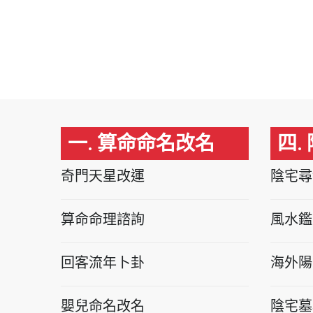
一. 算命命名改名
四.
奇門天星改運
陰宅尋
算命命理諮詢
風水鑑
回客流年卜卦
海外陽
嬰兒命名改名
陰宅墓