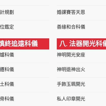
計規劃
婚課賽答天恩
位鑑定
善緣和合科儀
 慎終追遠科儀
八. 法器開光科
爐科儀
神明開光安座
遷科儀
神明退神出火
土科儀
手飾玉珮開光
骨科儀
私人印章開光