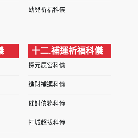
幼兒祈福科儀
儀
十二.補運祈福科儀
探元辰宮科儀
進財補運科儀
催討債務科儀
打城超拔科儀