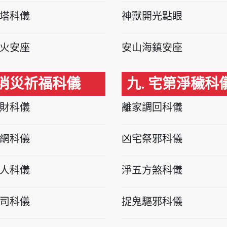
塔科儀
神獸開光點眼
火安座
安山海鎮安座
 消災祈福科儀
九. 宅第淨穢科
財科儀
離家調回科儀
網科儀
凶宅祭邪科儀
人科儀
淨五方煞科儀
司科儀
捉鬼驅邪科儀