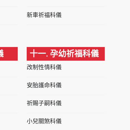
新車祈福科儀
儀
十一. 孕幼祈福科儀
改制性情科儀
安胎護命科儀
祈賜子嗣科儀
小兒關煞科儀