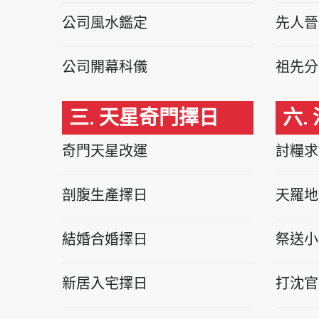
公司風水鑑定
先人晉
公司開幕科儀
祖先分
三. 天星奇門擇日
六.
奇門天星改運
討糧求
剖腹生產擇日
天羅地
結婚合婚擇日
祭送小
新居入宅擇日
打沈官