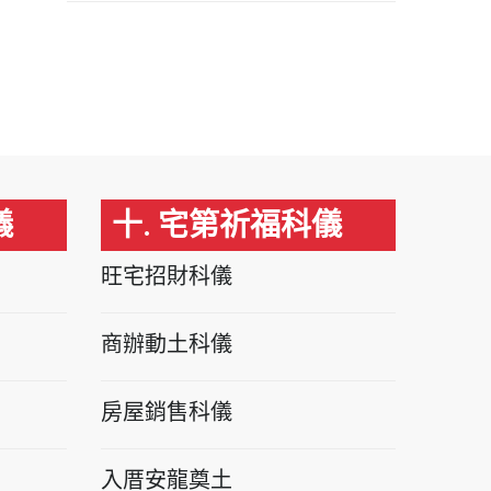
儀
十. 宅第祈福科儀
旺宅招財科儀
商辦動土科儀
房屋銷售科儀
入厝安龍奠土