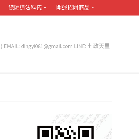
總匯道法科儀
開運招財商品
ingyi081@gmail.com LINE: 七政天星