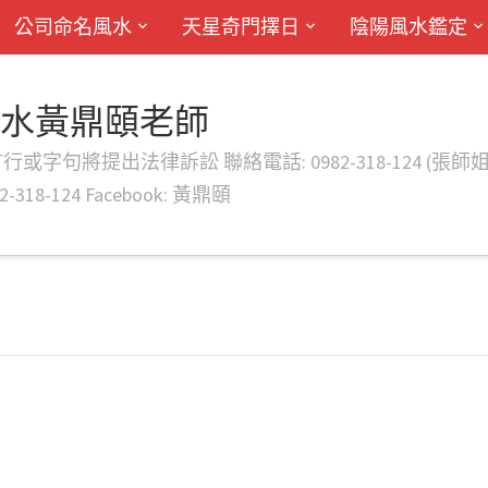
公司命名風水
天星奇門擇日
陰陽風水鑑定
風水黃鼎頤老師
律訴訟 聯絡電話: 0982-318-124 (張師姐) EMAIL: d
-318-124 Facebook: 黃鼎頤