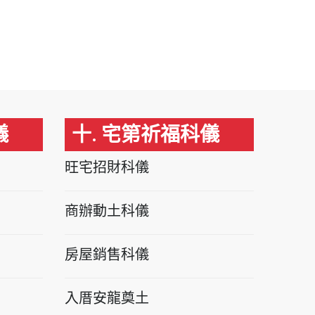
儀
十. 宅第祈福科儀
旺宅招財科儀
商辦動土科儀
房屋銷售科儀
入厝安龍奠土