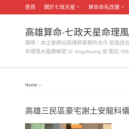
首頁
關於七政天星
算命命名改運
高雄算命-七政天星命理
聲明：本企業網站與律師事務所合作 若毀謗言行或字句將提出法
命理風水服務帳號 ID: dingyihuang 或 電話: 0982
Home
»
高雄三民區豪宅謝土安龍科儀