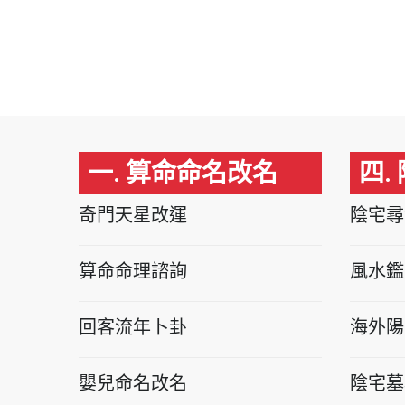
一. 算命命名改名
四.
奇門天星改運
陰宅尋
算命命理諮詢
風水鑑
回客流年卜卦
海外陽
嬰兒命名改名
陰宅墓