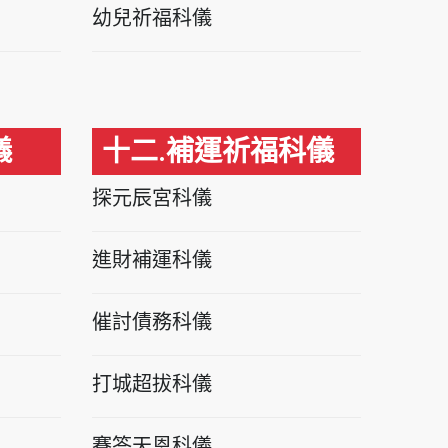
幼兒祈福科儀
儀
十二.補運祈福科儀
探元辰宮科儀
進財補運科儀
催討債務科儀
打城超拔科儀
賽答天恩科儀