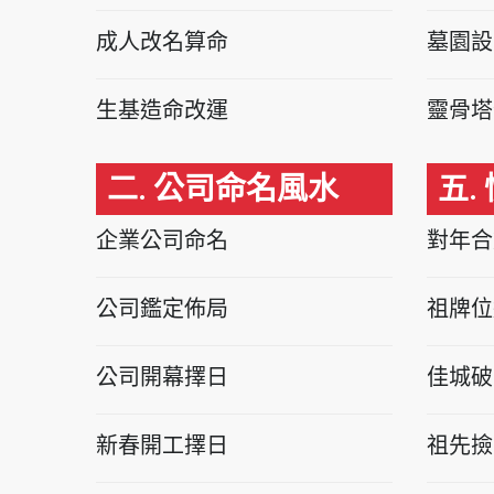
成人改名算命
墓園設
生基造命改運
靈骨塔
二. 公司命名風水
五.
企業公司命名
對年合
公司鑑定佈局
祖牌位
公司開幕擇日
佳城破
新春開工擇日
祖先撿