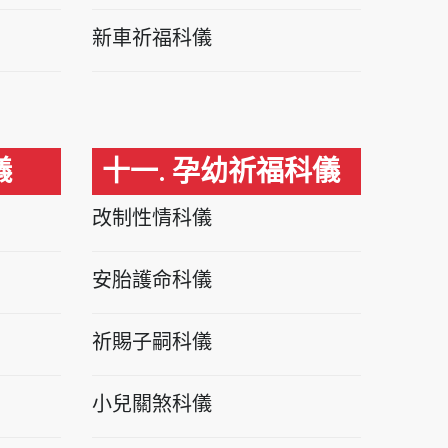
新車祈福科儀
儀
十一. 孕幼祈福科儀
改制性情科儀
安胎護命科儀
祈賜子嗣科儀
小兒關煞科儀