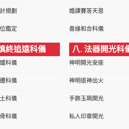
計規劃
婚課賽答天恩
位鑑定
善緣和合科儀
 慎終追遠科儀
八. 法器開光科
爐科儀
神明開光安座
遷科儀
神明退神出火
土科儀
手飾玉珮開光
骨科儀
私人印章開光