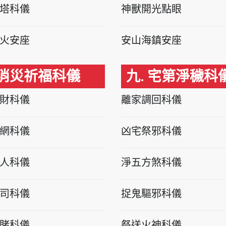
塔科儀
神獸開光點眼
火安座
安山海鎮安座
 消災祈福科儀
九. 宅第淨穢科
財科儀
離家調回科儀
網科儀
凶宅祭邪科儀
人科儀
淨五方煞科儀
司科儀
捉鬼驅邪科儀
賭科儀
祭送火神科儀