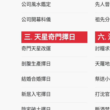
公司風水鑑定
先人晉
公司開幕科儀
祖先分
三. 天星奇門擇日
六.
奇門天星改運
討糧求
剖腹生產擇日
天羅地
結婚合婚擇日
祭送小
新居入宅擇日
打沈官
陰宅破土擇日
斷酒禁