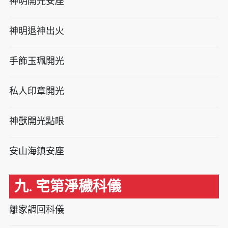
神明開光安座
神明退神出火
手飾玉珮開光
私人印章開光
神獸開光點眼
安山海鎮安座
九. 宅第淨穢科儀
離家調回科儀