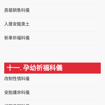
房屋銷售科儀
入厝安龍奠土
新車祈福科儀
十一. 孕幼祈福科儀
改制性情科儀
安胎護命科儀