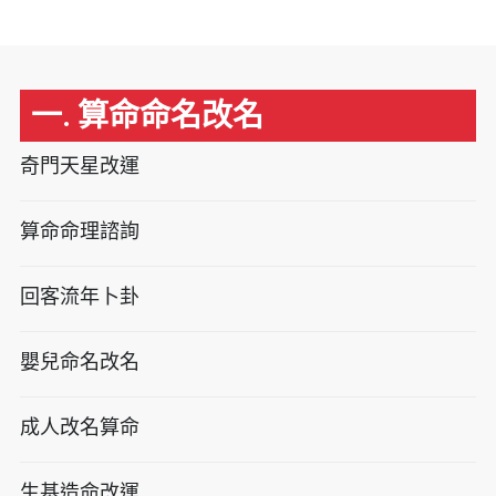
一. 算命命名改名
奇門天星改運
算命命理諮詢
回客流年卜卦
嬰兒命名改名
成人改名算命
生基造命改運