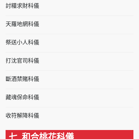
討糧求財科儀
天羅地網科儀
祭送小人科儀
打沈官司科儀
斷酒禁賭科儀
藏魂保命科儀
收符解降科儀
七. 和合桃花科儀