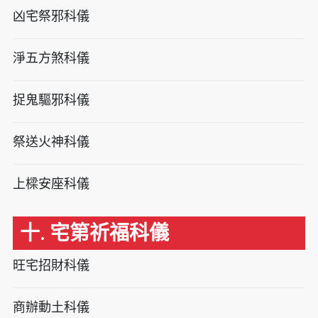
凶宅祭邪科儀
淨五方煞科儀
捉鬼驅邪科儀
祭送火神科儀
上樑安座科儀
十. 宅第祈福科儀
旺宅招財科儀
商辦動土科儀