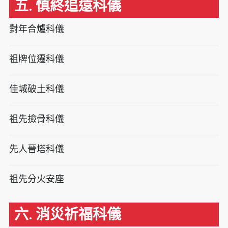
五. 慎終追遠科儀
對年合爐科儀
祖牌位遷科儀
佳城破土科儀
祖先撿骨科儀
先人晉塔科儀
祖先分火安座
六. 消災祈福科儀