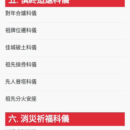
五. 慎終追遠科儀
對年合爐科儀
祖牌位遷科儀
佳城破土科儀
祖先撿骨科儀
先人晉塔科儀
祖先分火安座
六. 消災祈福科儀