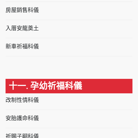
房屋銷售科儀
入厝安龍奠土
新車祈福科儀
十一. 孕幼祈福科儀
改制性情科儀
安胎護命科儀
祈賜子嗣科儀