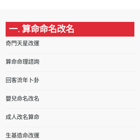
一. 算命命名改名
奇門天星改運
算命命理諮詢
回客流年卜卦
嬰兒命名改名
成人改名算命
生基造命改運