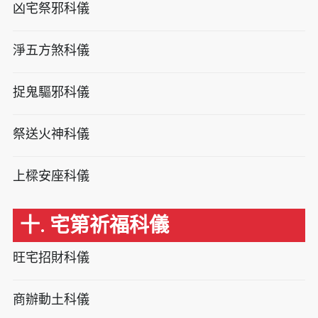
凶宅祭邪科儀
淨五方煞科儀
捉鬼驅邪科儀
祭送火神科儀
上樑安座科儀
十. 宅第祈福科儀
旺宅招財科儀
商辦動土科儀