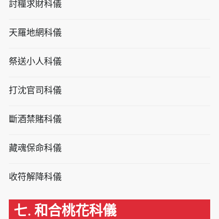
討糧求財科儀
天羅地網科儀
祭送小人科儀
打沈官司科儀
斷酒禁賭科儀
藏魂保命科儀
收符解降科儀
七. 和合桃花科儀