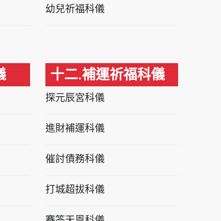
幼兒祈福科儀
儀
十二.補運祈福科儀
探元辰宮科儀
進財補運科儀
催討債務科儀
打城超拔科儀
賽答天恩科儀