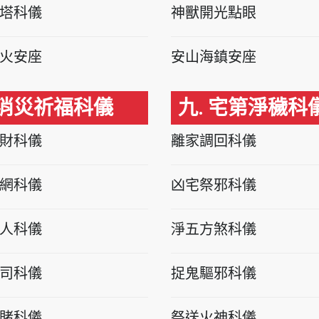
塔科儀
神獸開光點眼
火安座
安山海鎮安座
 消災祈福科儀
九. 宅第淨穢科
財科儀
離家調回科儀
網科儀
凶宅祭邪科儀
人科儀
淨五方煞科儀
司科儀
捉鬼驅邪科儀
賭科儀
祭送火神科儀