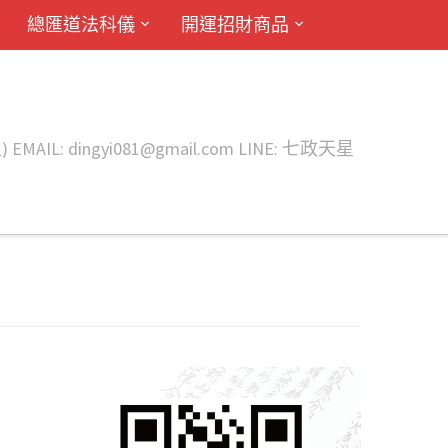
總匯道法科儀
開運招財商品
ingyi081@gmail.com LINE: 七政天星