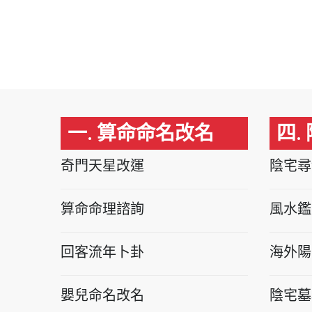
一. 算命命名改名
四.
奇門天星改運
陰宅尋
算命命理諮詢
風水鑑
回客流年卜卦
海外陽
嬰兒命名改名
陰宅墓