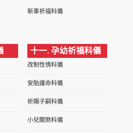
新車祈福科儀
儀
十一. 孕幼祈福科儀
改制性情科儀
安胎護命科儀
祈賜子嗣科儀
小兒關煞科儀