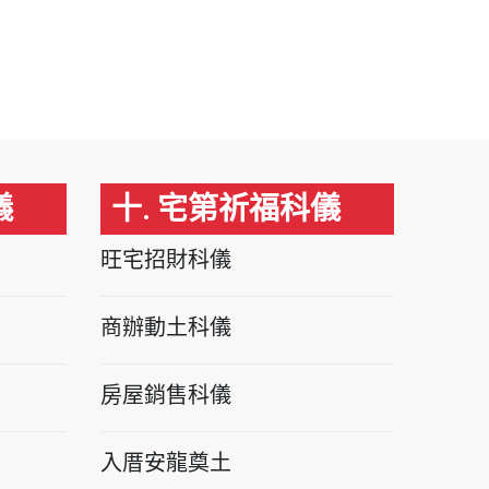
儀
十. 宅第祈福科儀
旺宅招財科儀
商辦動土科儀
房屋銷售科儀
入厝安龍奠土