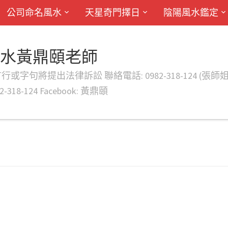
公司命名風水
天星奇門擇日
陰陽風水鑑定
風水黃鼎頤老師
律訴訟 聯絡電話: 0982-318-124 (張師姐) EMAIL: d
-318-124 Facebook: 黃鼎頤