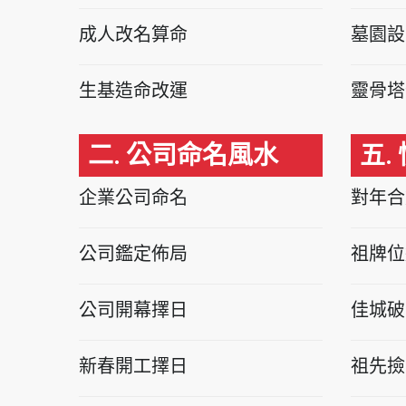
成人改名算命
墓園設
生基造命改運
靈骨塔
二. 公司命名風水
五.
企業公司命名
對年合
公司鑑定佈局
祖牌位
公司開幕擇日
佳城破
新春開工擇日
祖先撿