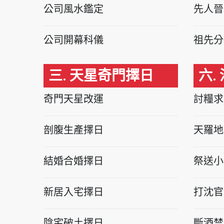
公司風水鑑定
先人晉
公司開幕科儀
祖先分
三. 天星奇門擇日
六.
奇門天星改運
討糧求
剖腹生產擇日
天羅地
結婚合婚擇日
祭送小
新居入宅擇日
打沈官
陰宅破土擇日
斷酒禁