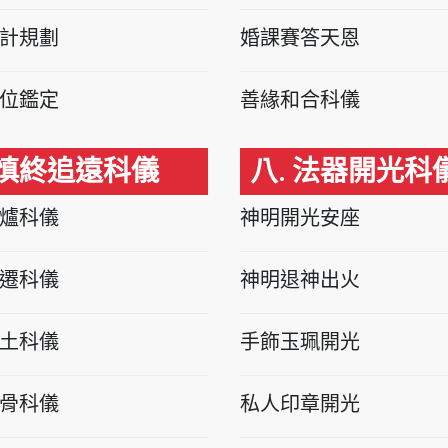
計規劃
婚課賽答天恩
位鑑定
善緣和合科儀
 慎終追遠科儀
八. 法器開光科
爐科儀
神明開光安座
遷科儀
神明退神出火
土科儀
手飾玉珮開光
骨科儀
私人印章開光