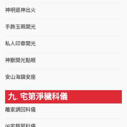
神明退神出火
手飾玉珮開光
私人印章開光
神獸開光點眼
安山海鎮安座
九. 宅第淨穢科儀
離家調回科儀
凶宅祭邪科儀