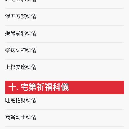
淨五方煞科儀
捉鬼驅邪科儀
祭送火神科儀
上樑安座科儀
十. 宅第祈福科儀
旺宅招財科儀
商辦動土科儀