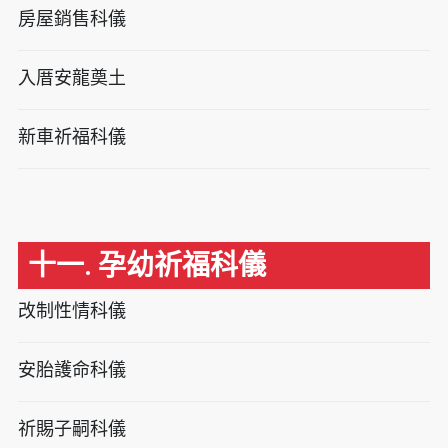
房屋銷售科儀
入厝安龍奠土
新車祈福科儀
十一. 孕幼祈福科儀
改制性情科儀
安胎護命科儀
祈賜子嗣科儀