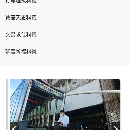
打城超拔科儀
賽答天恩科儀
文昌求仕科儀
延壽祈福科儀