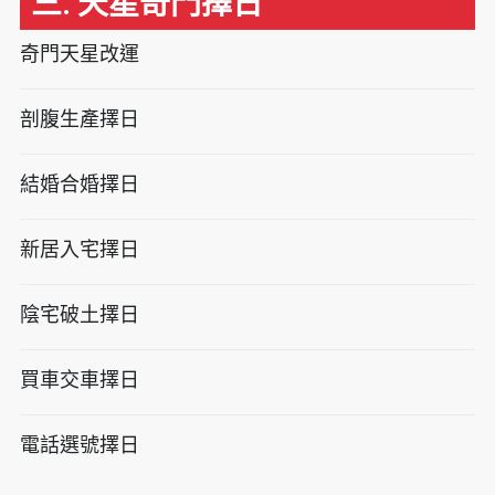
三. 天星奇門擇日
奇門天星改運
剖腹生產擇日
結婚合婚擇日
新居入宅擇日
陰宅破土擇日
買車交車擇日
電話選號擇日