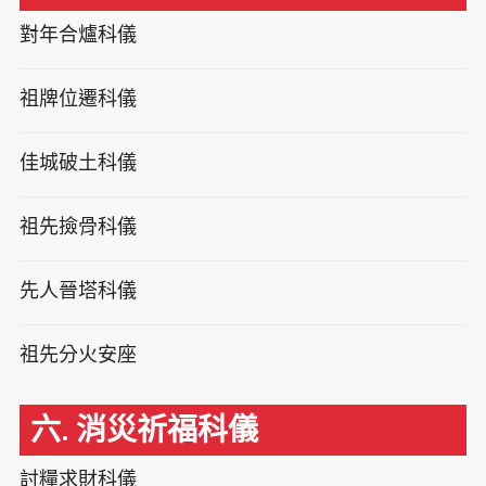
對年合爐科儀
祖牌位遷科儀
佳城破土科儀
祖先撿骨科儀
先人晉塔科儀
祖先分火安座
六. 消災祈福科儀
討糧求財科儀