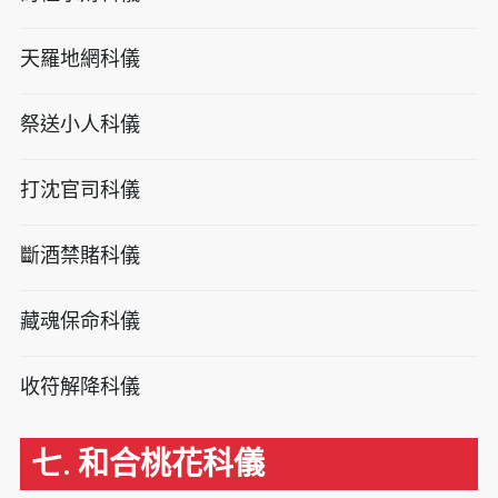
天羅地網科儀
祭送小人科儀
打沈官司科儀
斷酒禁賭科儀
藏魂保命科儀
收符解降科儀
七. 和合桃花科儀