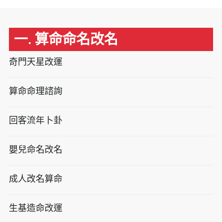
一. 算命命名改名
奇門天星改運
算命命理諮詢
回客流年卜卦
嬰兒命名改名
成人改名算命
生基造命改運