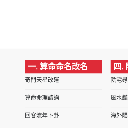
一. 算命命名改名
四.
奇門天星改運
陰宅尋
算命命理諮詢
風水鑑
回客流年卜卦
海外陽