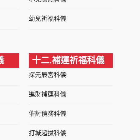
幼兒祈福科儀
儀
十二.補運祈福科儀
探元辰宮科儀
進財補運科儀
催討債務科儀
打城超拔科儀