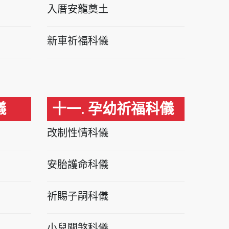
入厝安龍奠土
新車祈福科儀
儀
十一. 孕幼祈福科儀
改制性情科儀
安胎護命科儀
祈賜子嗣科儀
小兒關煞科儀