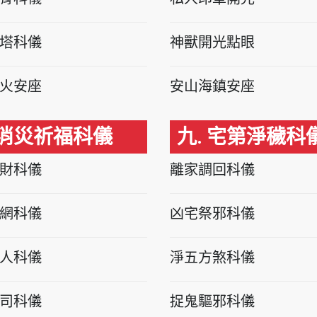
塔科儀
神獸開光點眼
火安座
安山海鎮安座
 消災祈福科儀
九. 宅第淨穢科
財科儀
離家調回科儀
網科儀
凶宅祭邪科儀
人科儀
淨五方煞科儀
司科儀
捉鬼驅邪科儀