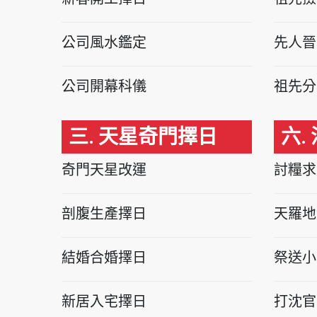
公司風水鑑定
先人晉
公司開幕科儀
祖先分
三. 天星奇門擇日
六.
奇門天星改運
討糧求
剖腹生產擇日
天羅地
結婚合婚擇日
祭送小
新居入宅擇日
打沈官