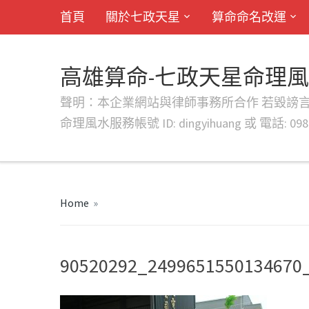
首頁
關於七政天星
算命命名改運
高雄算命-七政天星命理
聲明：本企業網站與律師事務所合作 若毀謗言行或字句將提出法
命理風水服務帳號 ID: dingyihuang 或 電話: 0982
Home
»
90520292_2499651550134670