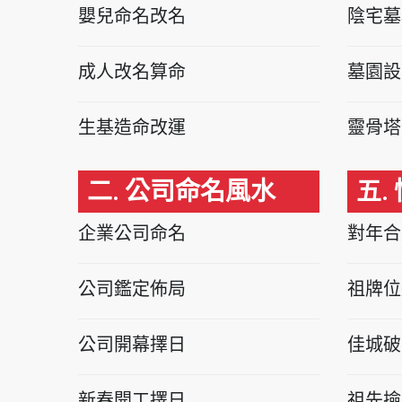
嬰兒命名改名
陰宅墓
成人改名算命
墓園設
生基造命改運
靈骨塔
二. 公司命名風水
五.
企業公司命名
對年合
公司鑑定佈局
祖牌位
公司開幕擇日
佳城破
新春開工擇日
祖先撿