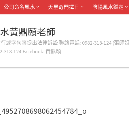
公司命名風水
天星奇門擇日
陰陽風水鑑定
風水黃鼎頤老師
律訴訟 聯絡電話: 0982-318-124 (張師姐) EMAIL: d
-318-124 Facebook: 黃鼎頤
_4952708698062454784_o