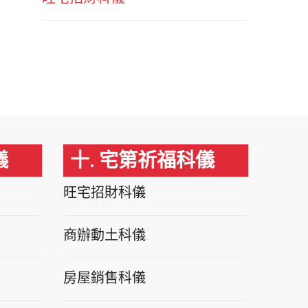
儀
十. 宅第祈福科儀
旺宅招財科儀
商辦動土科儀
房屋銷售科儀