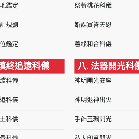
地鑑定
祭斬桃花科儀
計規劃
婚課賽答天恩
位鑑定
善緣和合科儀
 慎終追遠科儀
八. 法器開光科
爐科儀
神明開光安座
遷科儀
神明退神出火
土科儀
手飾玉珮開光
骨科儀
私人印章開光