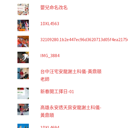
嬰兒命名改名
1DXL4563
32109280.1b2e447ec96d3620713d05f4ea2175
IMG_3884
台中汪宅安龍謝土科儀-黃鼎頤
老師
新春開工擇日-01
高雄永安透天房安龍謝土科儀-
黃鼎頤
1DXL4694