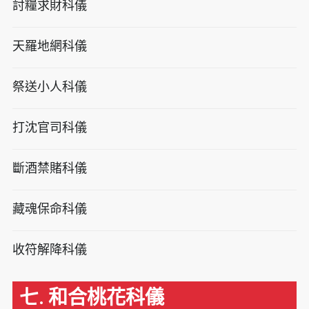
討糧求財科儀
天羅地網科儀
祭送小人科儀
打沈官司科儀
斷酒禁賭科儀
藏魂保命科儀
收符解降科儀
七. 和合桃花科儀