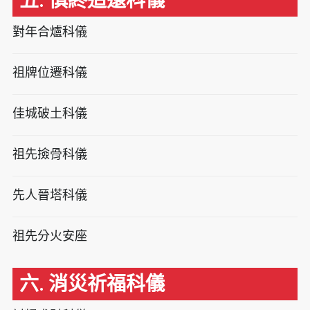
五. 慎終追遠科儀
對年合爐科儀
祖牌位遷科儀
佳城破土科儀
祖先撿骨科儀
先人晉塔科儀
祖先分火安座
六. 消災祈福科儀