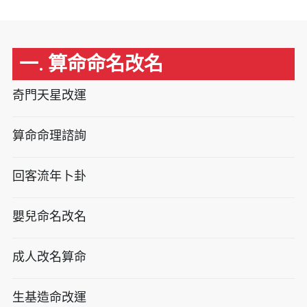
一. 算命命名改名
奇門天星改運
算命命理諮詢
回客流年卜卦
嬰兒命名改名
成人改名算命
生基造命改運