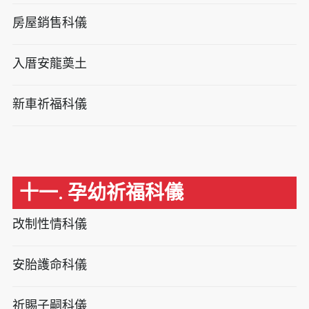
房屋銷售科儀
入厝安龍奠土
新車祈福科儀
十一. 孕幼祈福科儀
改制性情科儀
安胎護命科儀
祈賜子嗣科儀