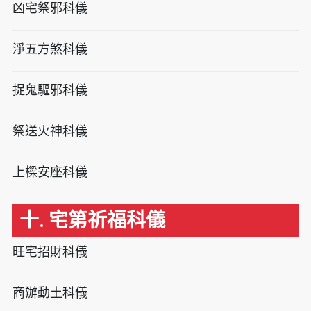
凶宅祭邪科儀
淨五方煞科儀
捉鬼驅邪科儀
祭送火神科儀
上樑安座科儀
十. 宅第祈福科儀
旺宅招財科儀
商辦動土科儀