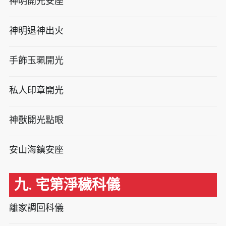
神明開光安座
神明退神出火
手飾玉珮開光
私人印章開光
神獸開光點眼
安山海鎮安座
九. 宅第淨穢科儀
離家調回科儀