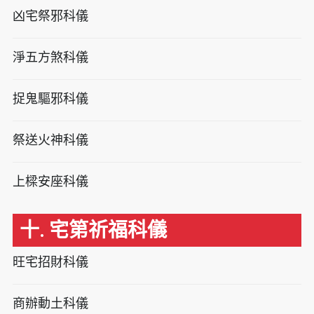
凶宅祭邪科儀
淨五方煞科儀
捉鬼驅邪科儀
祭送火神科儀
上樑安座科儀
十. 宅第祈福科儀
旺宅招財科儀
商辦動土科儀