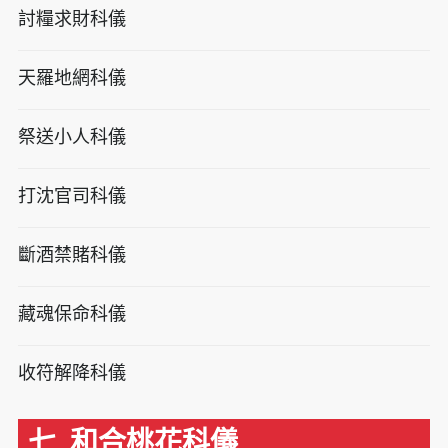
討糧求財科儀
天羅地網科儀
祭送小人科儀
打沈官司科儀
斷酒禁賭科儀
藏魂保命科儀
收符解降科儀
七. 和合桃花科儀