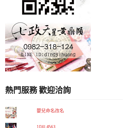
熱門服務 歡迎洽詢
嬰兒命名改名
1DXL4563