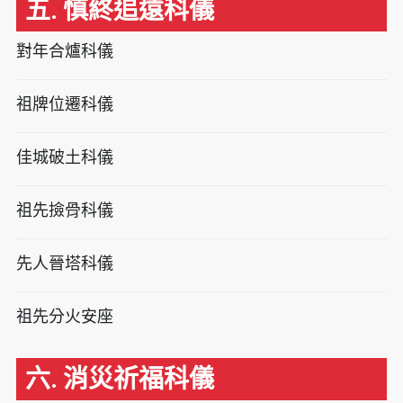
五. 慎終追遠科儀
對年合爐科儀
祖牌位遷科儀
佳城破土科儀
祖先撿骨科儀
先人晉塔科儀
祖先分火安座
六. 消災祈福科儀