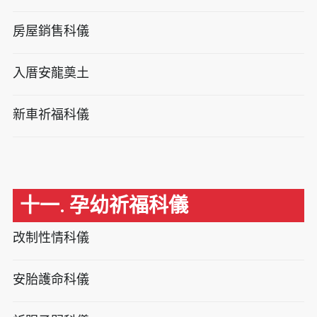
房屋銷售科儀
入厝安龍奠土
新車祈福科儀
十一. 孕幼祈福科儀
改制性情科儀
安胎護命科儀