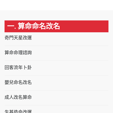
一. 算命命名改名
奇門天星改運
算命命理諮詢
回客流年卜卦
嬰兒命名改名
成人改名算命
生基造命改運