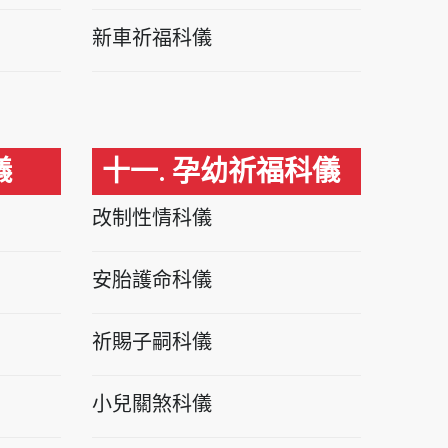
新車祈福科儀
儀
十一. 孕幼祈福科儀
改制性情科儀
安胎護命科儀
祈賜子嗣科儀
小兒關煞科儀