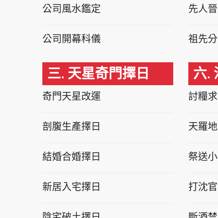
公司風水鑑定
先人晉
公司開幕科儀
祖先分
三. 天星奇門擇日
六.
奇門天星改運
討糧求
剖腹生產擇日
天羅地
結婚合婚擇日
祭送小
新居入宅擇日
打沈官
陰宅破土擇日
斷酒禁