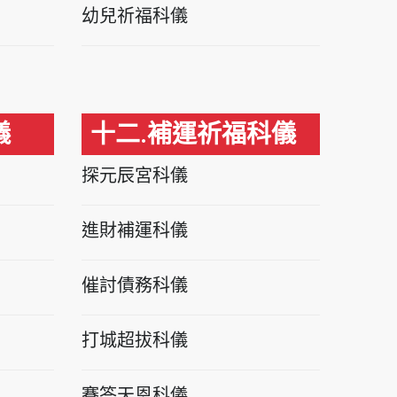
幼兒祈福科儀
儀
十二.補運祈福科儀
探元辰宮科儀
進財補運科儀
催討債務科儀
打城超拔科儀
賽答天恩科儀