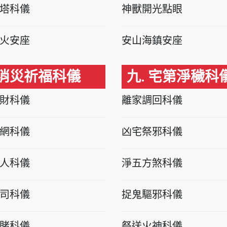
塔科儀
神獸開光點眼
火安座
安山海鎮安座
 消災祈福科儀
九. 宅第淨穢科
財科儀
離家調回科儀
網科儀
凶宅祭邪科儀
人科儀
淨五方煞科儀
司科儀
捉鬼驅邪科儀
賭科儀
祭送火神科儀