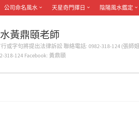
公司命名風水
天星奇門擇日
陰陽風水鑑定
風水黃鼎頤老師
律訴訟 聯絡電話: 0982-318-124 (張師姐) EMAIL: d
-318-124 Facebook: 黃鼎頤