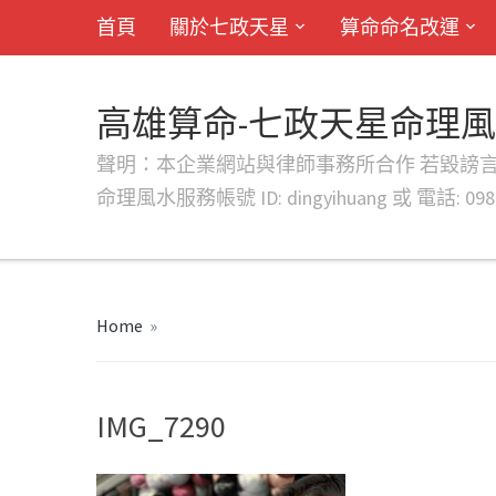
首頁
關於七政天星
算命命名改運
高雄算命-七政天星命理
聲明：本企業網站與律師事務所合作 若毀謗言行或字句將提出法
命理風水服務帳號 ID: dingyihuang 或 電話: 0982
Home
»
IMG_7290