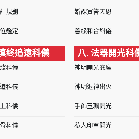
計規劃
婚課賽答天恩
位鑑定
善緣和合科儀
 慎終追遠科儀
八. 法器開光科
爐科儀
神明開光安座
遷科儀
神明退神出火
土科儀
手飾玉珮開光
骨科儀
私人印章開光