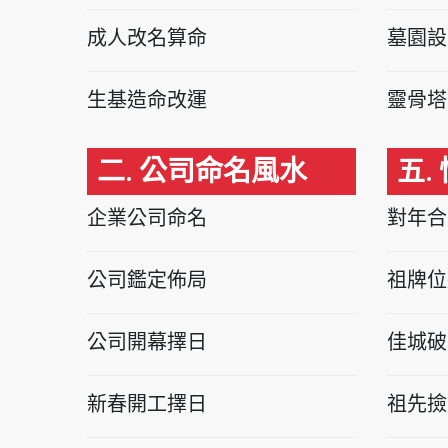
成人改名算命
墓園設
生基造命改運
靈骨塔
二. 公司命名風水
五.
企業公司命名
對年合
公司鑑定佈局
祖牌位
公司開幕擇日
佳城破
新春開工擇日
祖先撿