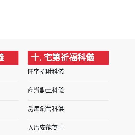
儀
十. 宅第祈福科儀
旺宅招財科儀
商辦動土科儀
房屋銷售科儀
入厝安龍奠土