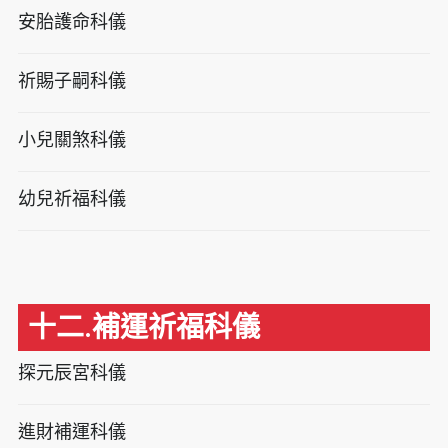
安胎護命科儀
祈賜子嗣科儀
小兒關煞科儀
幼兒祈福科儀
十二.補運祈福科儀
探元辰宮科儀
進財補運科儀