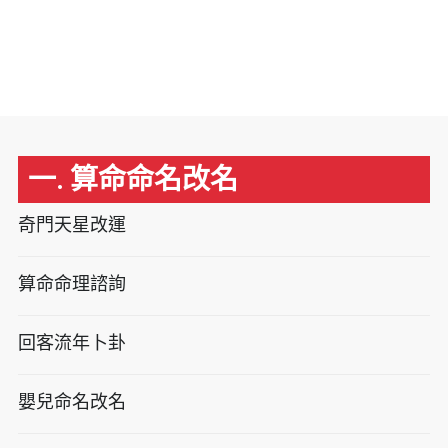
一. 算命命名改名
奇門天星改運
算命命理諮詢
回客流年卜卦
嬰兒命名改名