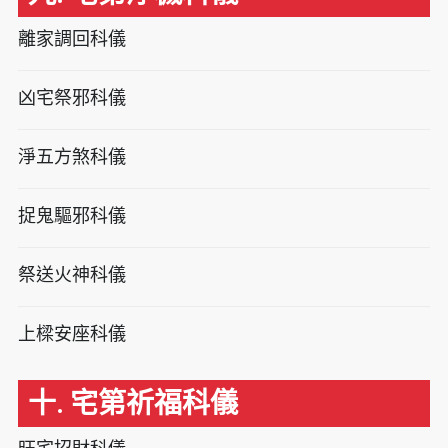
離家調回科儀
凶宅祭邪科儀
淨五方煞科儀
捉鬼驅邪科儀
祭送火神科儀
上樑安座科儀
十. 宅第祈福科儀