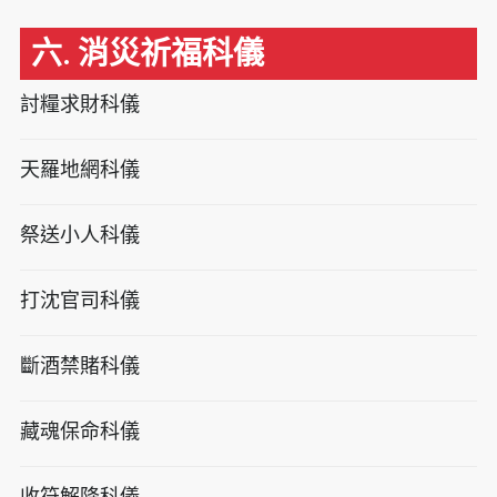
六. 消災祈福科儀
討糧求財科儀
天羅地網科儀
祭送小人科儀
打沈官司科儀
斷酒禁賭科儀
藏魂保命科儀
收符解降科儀