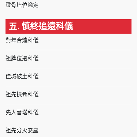
靈骨塔位鑑定
五. 慎終追遠科儀
對年合爐科儀
祖牌位遷科儀
佳城破土科儀
祖先撿骨科儀
先人晉塔科儀
祖先分火安座