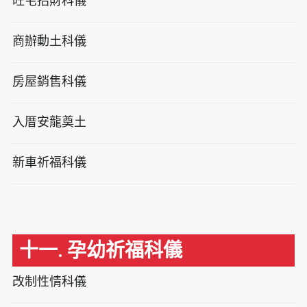
旺宅招財科儀
商辦動土科儀
房屋銷售科儀
入厝安龍奠土
新車祈福科儀
十一. 孕幼祈福科儀
改制性情科儀