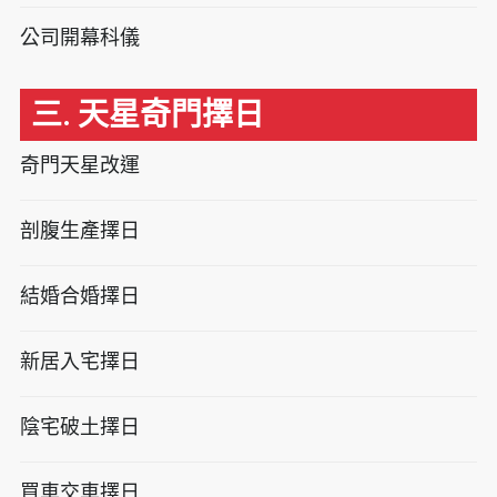
公司開幕科儀
三. 天星奇門擇日
奇門天星改運
剖腹生產擇日
結婚合婚擇日
新居入宅擇日
陰宅破土擇日
買車交車擇日