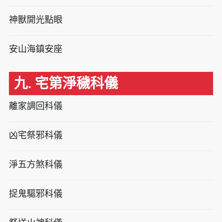
神獸開光點眼
安山海鎮安座
九. 宅第淨穢科儀
離家調回科儀
凶宅祭邪科儀
淨五方煞科儀
捉鬼驅邪科儀