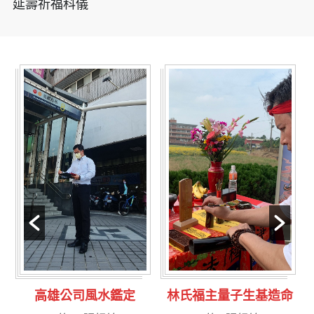
延壽祈福科儀
水鑑定
林氏福主量子生基造命
台南永康風水鑑