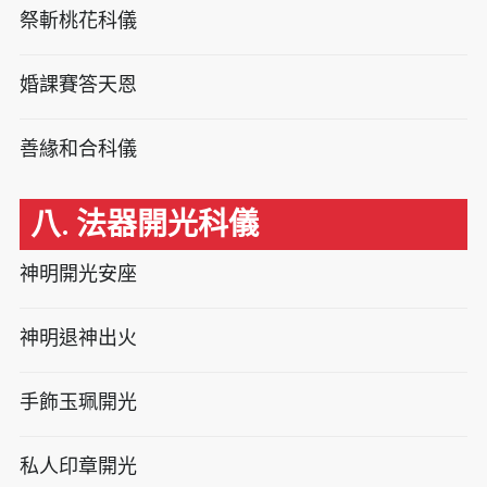
祭斬桃花科儀
婚課賽答天恩
善緣和合科儀
八. 法器開光科儀
神明開光安座
神明退神出火
手飾玉珮開光
私人印章開光