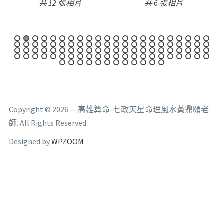
相片
共 6 張相片
共 9 張相片
Copyright © 2026 — 高雄算命-七政天星命理風水黃鼎頤老
師. All Rights Reserved
Designed by
WPZOOM