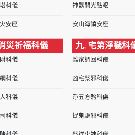
塔科儀
神獸開光點眼
火安座
安山海鎮安座
 消災祈福科儀
九. 宅第淨穢科
財科儀
離家調回科儀
網科儀
凶宅祭邪科儀
人科儀
淨五方煞科儀
司科儀
捉鬼驅邪科儀
賭科儀
祭送火神科儀