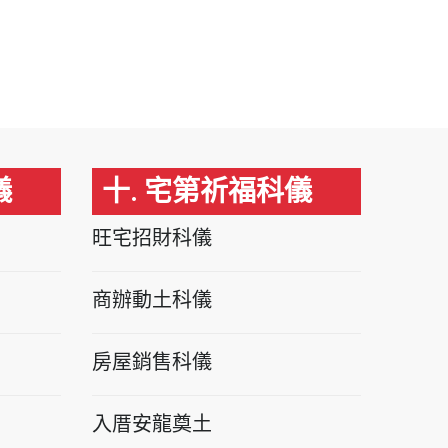
儀
十. 宅第祈福科儀
旺宅招財科儀
商辦動土科儀
房屋銷售科儀
入厝安龍奠土