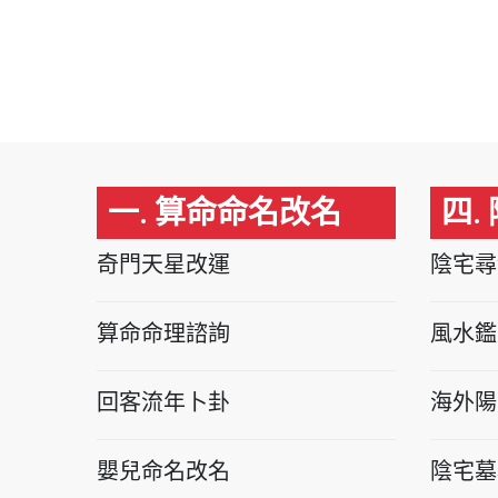
一. 算命命名改名
四.
奇門天星改運
陰宅尋
算命命理諮詢
風水鑑
回客流年卜卦
海外陽
嬰兒命名改名
陰宅墓