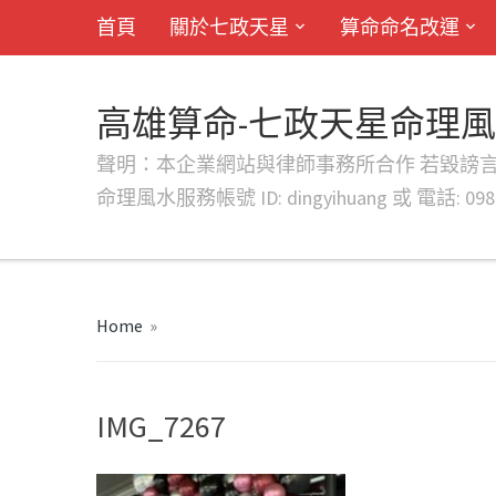
首頁
關於七政天星
算命命名改運
高雄算命-七政天星命理
聲明：本企業網站與律師事務所合作 若毀謗言行或字句將提出法
命理風水服務帳號 ID: dingyihuang 或 電話: 0982
Home
»
IMG_7267