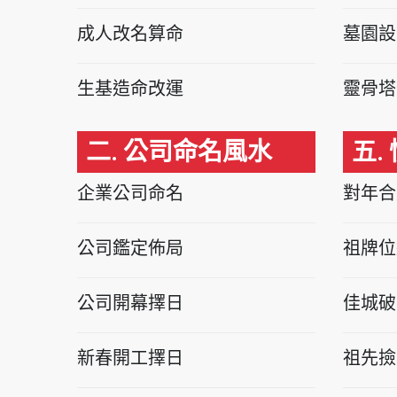
成人改名算命
墓園設
生基造命改運
靈骨塔
二. 公司命名風水
五.
企業公司命名
對年合
公司鑑定佈局
祖牌位
公司開幕擇日
佳城破
新春開工擇日
祖先撿