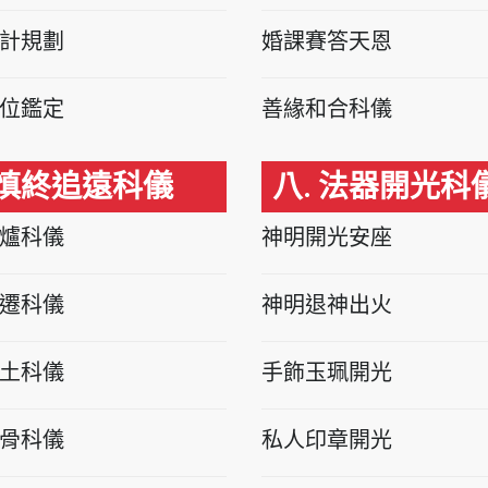
計規劃
婚課賽答天恩
位鑑定
善緣和合科儀
 慎終追遠科儀
八. 法器開光科
爐科儀
神明開光安座
遷科儀
神明退神出火
土科儀
手飾玉珮開光
骨科儀
私人印章開光