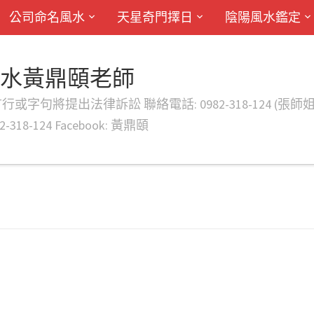
公司命名風水
天星奇門擇日
陰陽風水鑑定
風水黃鼎頤老師
律訴訟 聯絡電話: 0982-318-124 (張師姐) EMAIL: d
-318-124 Facebook: 黃鼎頤