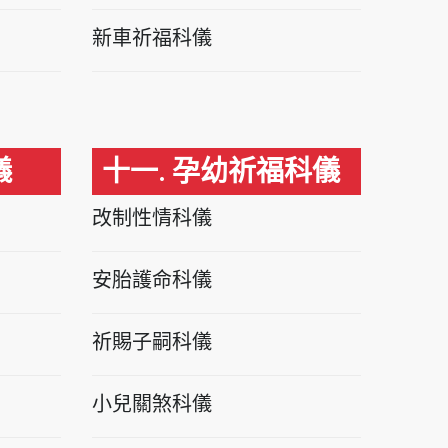
新車祈福科儀
儀
十一. 孕幼祈福科儀
改制性情科儀
安胎護命科儀
祈賜子嗣科儀
小兒關煞科儀