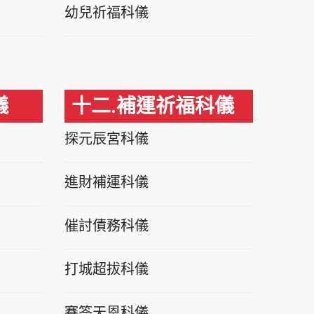
幼兒祈福科儀
儀
十二.補運祈福科儀
探元辰宮科儀
進財補運科儀
催討債務科儀
打城超拔科儀
賽答天恩科儀