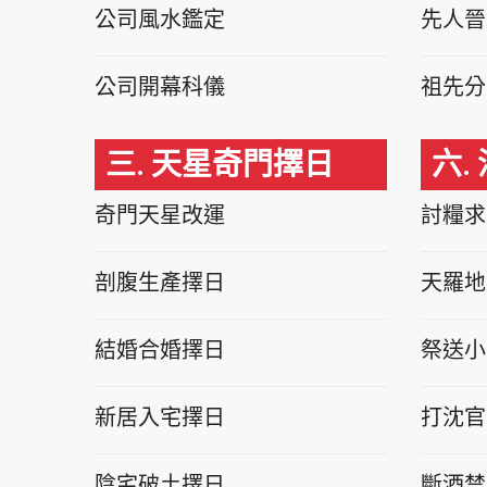
公司風水鑑定
先人晉
公司開幕科儀
祖先分
三. 天星奇門擇日
六.
奇門天星改運
討糧求
剖腹生產擇日
天羅地
結婚合婚擇日
祭送小
新居入宅擇日
打沈官
陰宅破土擇日
斷酒禁