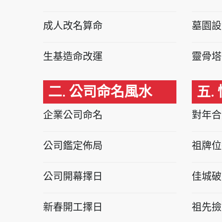
成人改名算命
墓園設
生基造命改運
靈骨塔
二. 公司命名風水
五.
企業公司命名
對年合
公司鑑定佈局
祖牌位
公司開幕擇日
佳城破
新春開工擇日
祖先撿