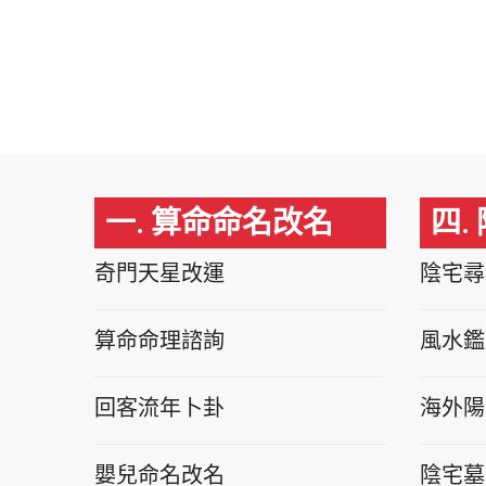
一. 算命命名改名
四.
奇門天星改運
陰宅尋
算命命理諮詢
風水鑑
回客流年卜卦
海外陽
嬰兒命名改名
陰宅墓