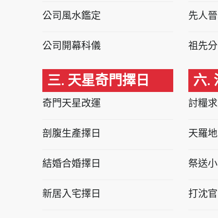
公司風水鑑定
先人晉
公司開幕科儀
祖先分
三. 天星奇門擇日
六.
奇門天星改運
討糧求
剖腹生產擇日
天羅地
結婚合婚擇日
祭送小
新居入宅擇日
打沈官