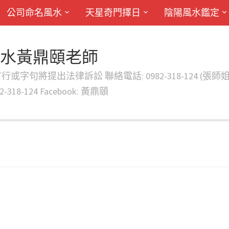
公司命名風水
天星奇門擇日
陰陽風水鑑定
風水黃鼎頤老師
律訴訟 聯絡電話: 0982-318-124 (張師姐) EMAIL: d
-318-124 Facebook: 黃鼎頤