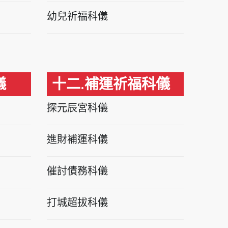
幼兒祈福科儀
儀
十二.補運祈福科儀
探元辰宮科儀
進財補運科儀
催討債務科儀
打城超拔科儀