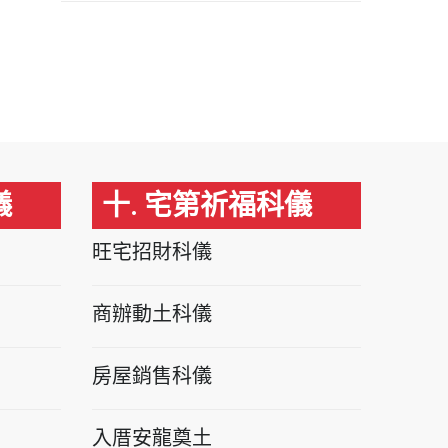
儀
十. 宅第祈福科儀
旺宅招財科儀
商辦動土科儀
房屋銷售科儀
入厝安龍奠土