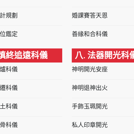
計規劃
婚課賽答天恩
位鑑定
善緣和合科儀
 慎終追遠科儀
八. 法器開光科
爐科儀
神明開光安座
遷科儀
神明退神出火
土科儀
手飾玉珮開光
骨科儀
私人印章開光