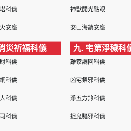
塔科儀
神獸開光點眼
火安座
安山海鎮安座
 消災祈福科儀
九. 宅第淨穢科
財科儀
離家調回科儀
網科儀
凶宅祭邪科儀
人科儀
淨五方煞科儀
司科儀
捉鬼驅邪科儀