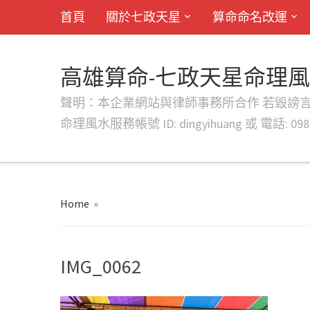
首頁
關於七政天星
算命命名改運
高雄算命-七政天星命理
聲明：本企業網站與律師事務所合作 若毀謗言行或字句將提出法
命理風水服務帳號 ID: dingyihuang 或 電話: 0982
Home
»
IMG_0062