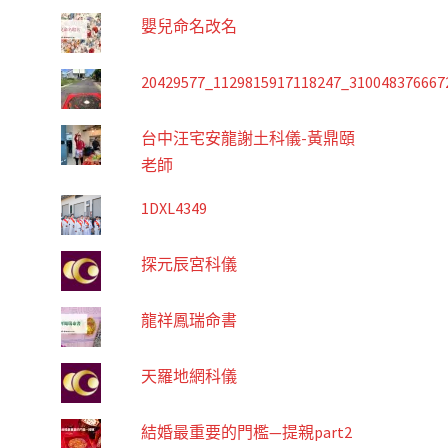
嬰兒命名改名
20429577_1129815917118247_310048376667
台中汪宅安龍謝土科儀-黃鼎頤
老師
1DXL4349
探元辰宮科儀
龍祥鳳瑞命書
天羅地網科儀
結婚最重要的門檻—提親part2