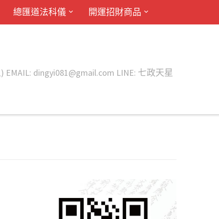
總匯道法科儀
開運招財商品
ingyi081@gmail.com LINE: 七政天星