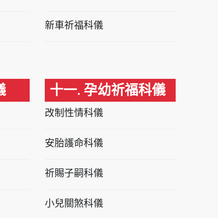
新車祈福科儀
儀
十一. 孕幼祈福科儀
改制性情科儀
安胎護命科儀
祈賜子嗣科儀
小兒關煞科儀