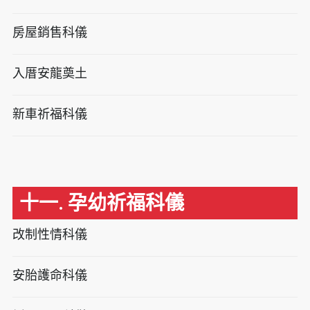
房屋銷售科儀
入厝安龍奠土
新車祈福科儀
十一. 孕幼祈福科儀
改制性情科儀
安胎護命科儀