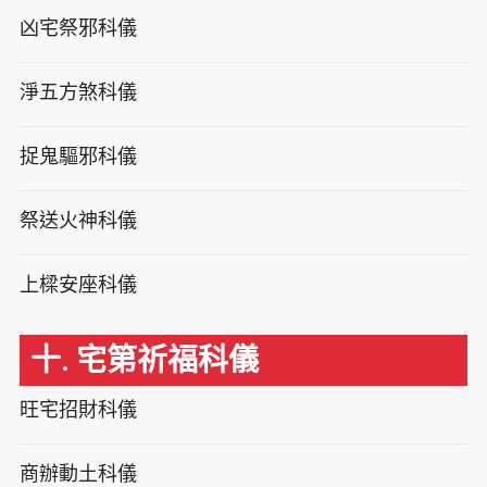
凶宅祭邪科儀
淨五方煞科儀
捉鬼驅邪科儀
祭送火神科儀
上樑安座科儀
十. 宅第祈福科儀
旺宅招財科儀
商辦動土科儀