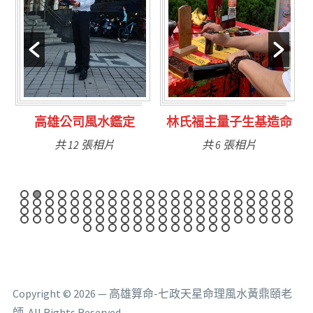
林氏福主量子生基造命
台南永康風水鑑定
共 6 張相片
共 9 張相片
Copyright © 2026 — 高雄算命-七政天星命理風水黃鼎頤老
師. All Rights Reserved