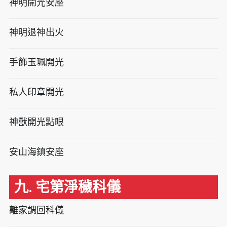
神明開光安座
神明退神出火
手飾玉珮開光
私人印章開光
神獸開光點眼
安山海鎮安座
九. 宅第淨穢科儀
離家調回科儀