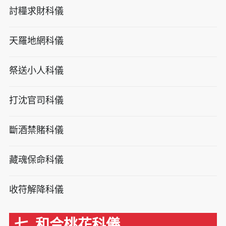
討糧求財科儀
天羅地網科儀
祭送小人科儀
打沈官司科儀
斷酒禁賭科儀
藏魂保命科儀
收符解降科儀
七. 和合桃花科儀