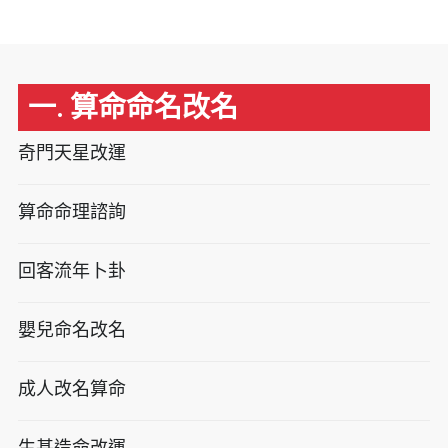
一. 算命命名改名
奇門天星改運
算命命理諮詢
回客流年卜卦
嬰兒命名改名
成人改名算命
生基造命改運