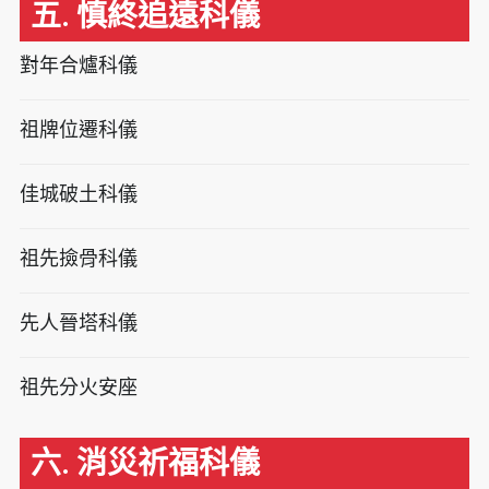
五. 慎終追遠科儀
對年合爐科儀
祖牌位遷科儀
佳城破土科儀
祖先撿骨科儀
先人晉塔科儀
祖先分火安座
六. 消災祈福科儀