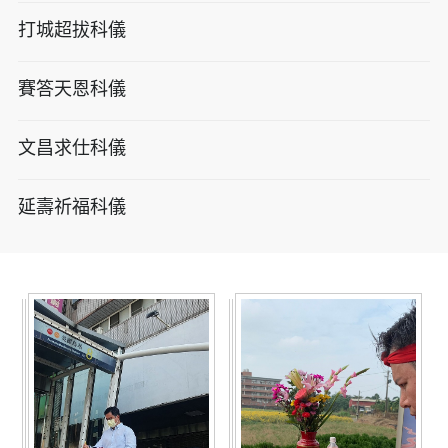
打城超拔科儀
賽答天恩科儀
文昌求仕科儀
延壽祈福科儀