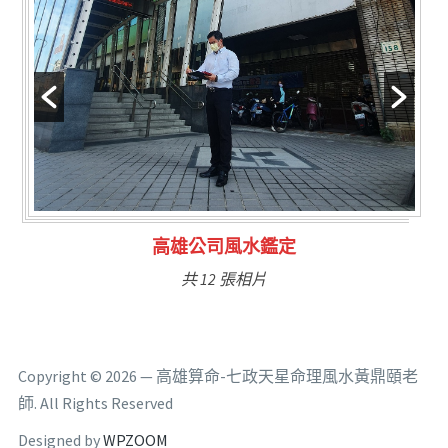
高雄公司風水鑑定
林氏
共 12 張相片
Copyright © 2026 — 高雄算命-七政天星命理風水黃鼎頤老
師. All Rights Reserved
Designed by
WPZOOM