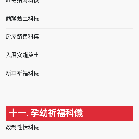
旺宅招財科儀
商辦動土科儀
房屋銷售科儀
入厝安龍奠土
新車祈福科儀
十一. 孕幼祈福科儀
改制性情科儀