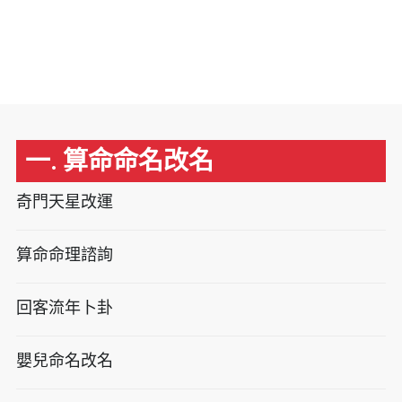
一. 算命命名改名
奇門天星改運
算命命理諮詢
回客流年卜卦
嬰兒命名改名