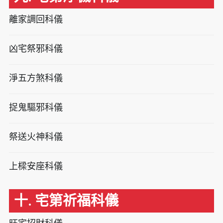
離家調回科儀
凶宅祭邪科儀
淨五方煞科儀
捉鬼驅邪科儀
祭送火神科儀
上樑安座科儀
十. 宅第祈福科儀