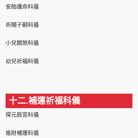
安胎護命科儀
祈賜子嗣科儀
小兒關煞科儀
幼兒祈福科儀
十二.補運祈福科儀
探元辰宮科儀
進財補運科儀