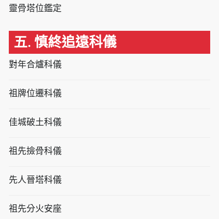
靈骨塔位鑑定
五. 慎終追遠科儀
對年合爐科儀
祖牌位遷科儀
佳城破土科儀
祖先撿骨科儀
先人晉塔科儀
祖先分火安座