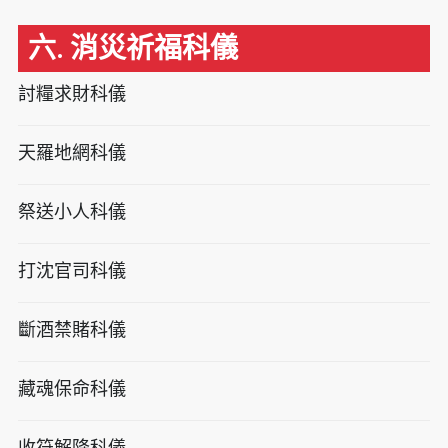
六. 消災祈福科儀
討糧求財科儀
天羅地網科儀
祭送小人科儀
打沈官司科儀
斷酒禁賭科儀
藏魂保命科儀
收符解降科儀