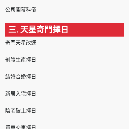
公司開幕科儀
三. 天星奇門擇日
奇門天星改運
剖腹生產擇日
結婚合婚擇日
新居入宅擇日
陰宅破土擇日
買車交車擇日