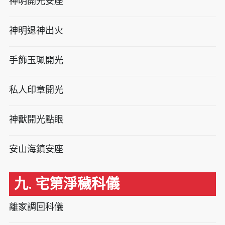
神明開光安座
神明退神出火
手飾玉珮開光
私人印章開光
神獸開光點眼
安山海鎮安座
九. 宅第淨穢科儀
離家調回科儀