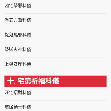
凶宅祭邪科儀
淨五方煞科儀
捉鬼驅邪科儀
祭送火神科儀
上樑安座科儀
十. 宅第祈福科儀
旺宅招財科儀
商辦動土科儀