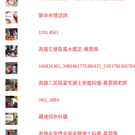
算命命理諮詢
1DXL4563
高雄左營區風水鑑定-黃鼎頤
166826365_3480461775386971_539378636078
高雄三民區豪宅謝土安龍科儀-黃鼎頤老師
IMG_3884
藏魂保命科儀
高雄永安透天房安龍謝土科儀-黃鼎頤