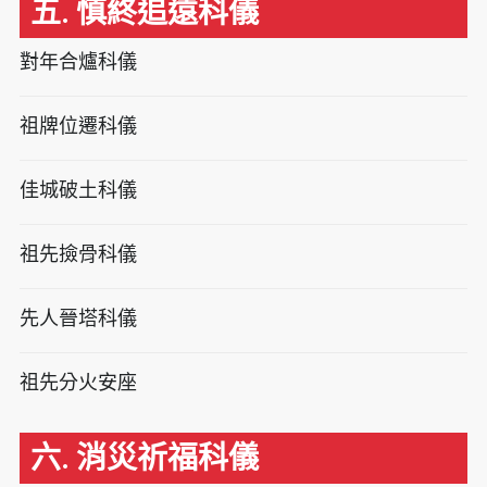
五. 慎終追遠科儀
對年合爐科儀
祖牌位遷科儀
佳城破土科儀
祖先撿骨科儀
先人晉塔科儀
祖先分火安座
六. 消災祈福科儀