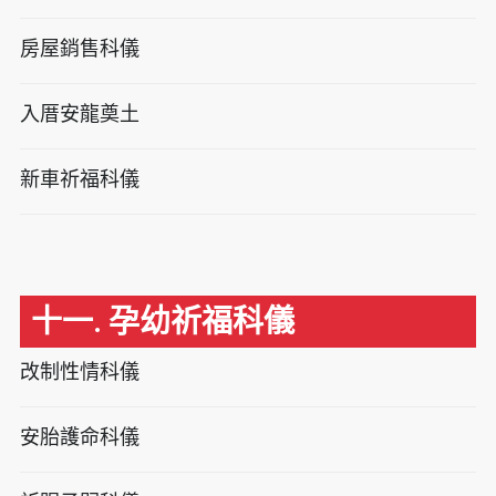
房屋銷售科儀
入厝安龍奠土
新車祈福科儀
十一. 孕幼祈福科儀
改制性情科儀
安胎護命科儀