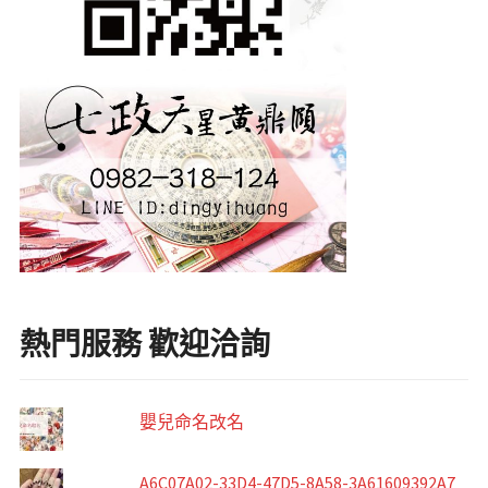
熱門服務 歡迎洽詢
嬰兒命名改名
A6C07A02-33D4-47D5-8A58-3A61609392A7