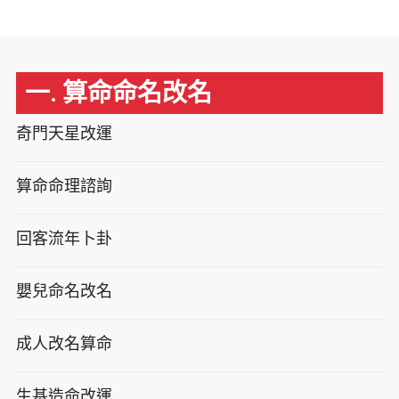
一. 算命命名改名
奇門天星改運
算命命理諮詢
回客流年卜卦
嬰兒命名改名
成人改名算命
生基造命改運