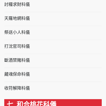
討糧求財科儀
天羅地網科儀
祭送小人科儀
打沈官司科儀
斷酒禁賭科儀
藏魂保命科儀
收符解降科儀
七. 和合桃花科儀