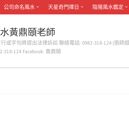
公司命名風水
天星奇門擇日
陰陽風水鑑定
風水黃鼎頤老師
律訴訟 聯絡電話: 0982-318-124 (張師姐) EMAIL: d
-318-124 Facebook: 黃鼎頤