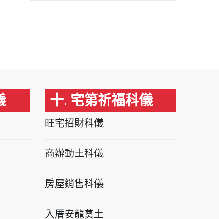
儀
十. 宅第祈福科儀
旺宅招財科儀
商辦動土科儀
房屋銷售科儀
入厝安龍奠土