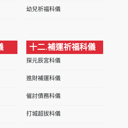
幼兒祈福科儀
儀
十二.補運祈福科儀
探元辰宮科儀
進財補運科儀
催討債務科儀
打城超拔科儀