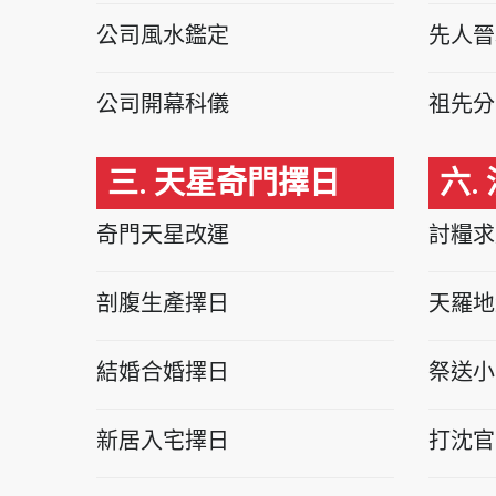
公司風水鑑定
先人晉
公司開幕科儀
祖先分
三. 天星奇門擇日
六.
奇門天星改運
討糧求
剖腹生產擇日
天羅地
結婚合婚擇日
祭送小
新居入宅擇日
打沈官