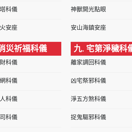
塔科儀
神獸開光點眼
火安座
安山海鎮安座
 消災祈福科儀
九. 宅第淨穢科
財科儀
離家調回科儀
網科儀
凶宅祭邪科儀
人科儀
淨五方煞科儀
司科儀
捉鬼驅邪科儀