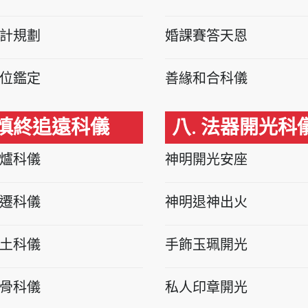
計規劃
婚課賽答天恩
位鑑定
善緣和合科儀
 慎終追遠科儀
八. 法器開光科
爐科儀
神明開光安座
遷科儀
神明退神出火
土科儀
手飾玉珮開光
骨科儀
私人印章開光