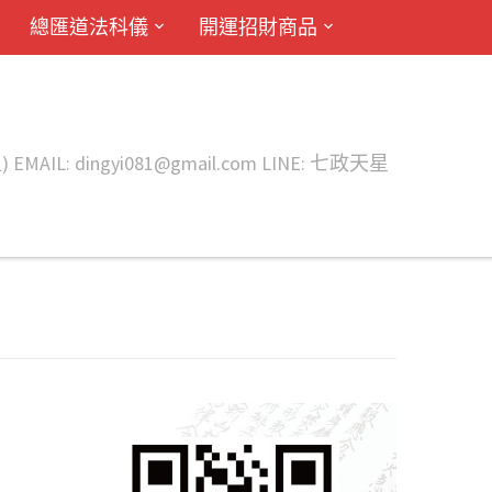
總匯道法科儀
開運招財商品
ingyi081@gmail.com LINE: 七政天星