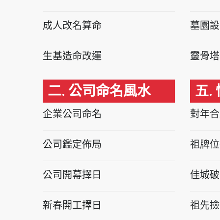
成人改名算命
墓園設
生基造命改運
靈骨塔
二. 公司命名風水
五.
企業公司命名
對年合
公司鑑定佈局
祖牌位
公司開幕擇日
佳城破
新春開工擇日
祖先撿