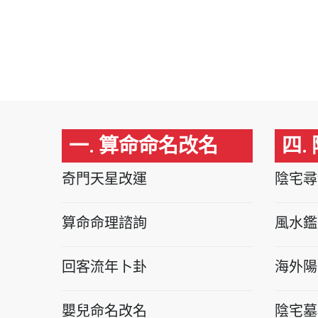
一. 算命命名改名
四.
奇門天星改運
陰宅尋
算命命理諮詢
風水鑑
回客流年卜卦
海外陽
嬰兒命名改名
陰宅墓