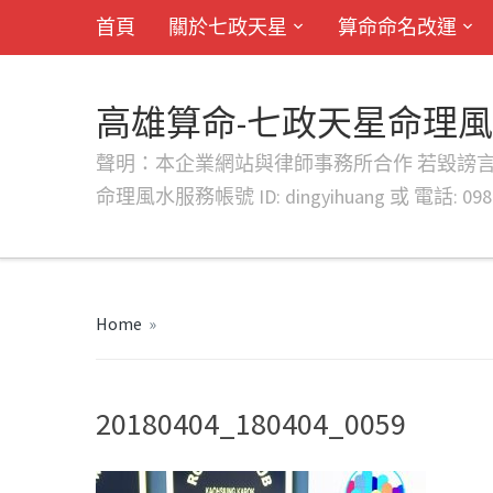
首頁
關於七政天星
算命命名改運
高雄算命-七政天星命理
聲明：本企業網站與律師事務所合作 若毀謗言行或字句將提出法
命理風水服務帳號 ID: dingyihuang 或 電話: 0982
Home
»
20180404_180404_0059